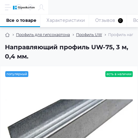
Все о товаре
Характеристики
Отзывов
В
0
Профиль для гипсокартона
Профиль UW
Профиль напра
Направляющий профиль UW-75, 3 м,
0,4 мм.
популярный
есть в наличии