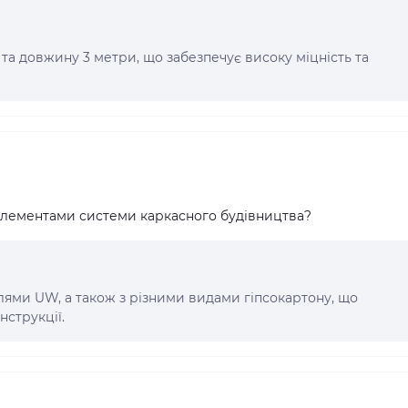
та довжину 3 метри, що забезпечує високу міцність та
елементами системи каркасного будівництва?
лями UW, а також з різними видами гіпсокартону, що
нструкції.