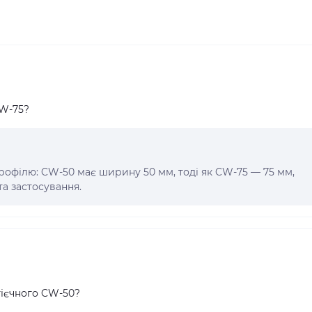
CW-75?
рофілю: CW-50 має ширину 50 мм, тоді як CW-75 — 75 мм,
та застосування.
тієчного CW-50?