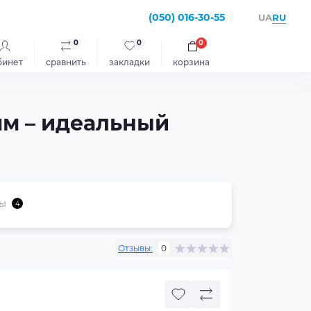
(050) 016-30-55
RU
UA
0
0
0
бинет
сравнить
закладки
корзина
мм – идеальный
ы
4
Отзывы:
0