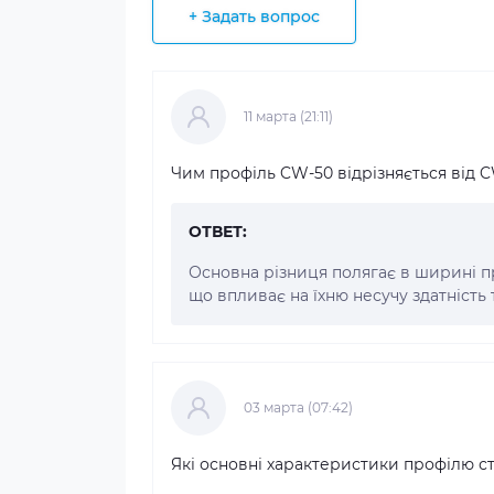
+ Задать вопрос
11 марта (21:11)
Чим профіль CW-50 відрізняється від 
ОТВЕТ:
Основна різниця полягає в ширині п
що впливає на їхню несучу здатність 
03 марта (07:42)
Які основні характеристики профілю с