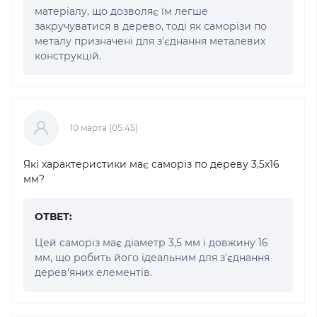
матеріалу, що дозволяє їм легше
закручуватися в дерево, тоді як саморізи по
металу призначені для з'єднання металевих
конструкцій.
10 марта (05:45)
Які характеристики має саморіз по дереву 3,5x16
мм?
ОТВЕТ:
Цей саморіз має діаметр 3,5 мм і довжину 16
мм, що робить його ідеальним для з'єднання
дерев'яних елементів.