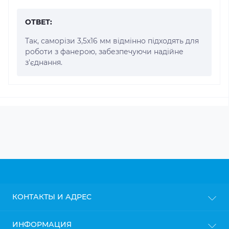
ОТВЕТ:
Так, саморізи 3,5x16 мм відмінно підходять для
роботи з фанерою, забезпечуючи надійне
з'єднання.
КОНТАКТЫ И АДРЕС
г. Киев
ИНФОРМАЦИЯ