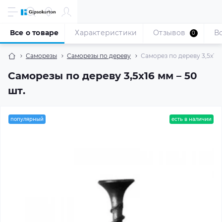
Все о товаре
Характеристики
Отзывов
В
0
Саморезы
Саморезы по дереву
Саморез по дереву 3,5x16 
Саморезы по дереву 3,5x16 мм – 50
шт.
популярный
есть в наличии