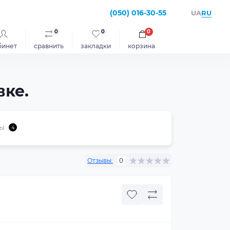
(050) 016-30-55
RU
UA
0
0
0
бинет
сравнить
закладки
корзина
вке.
ы
4
Отзывы:
0