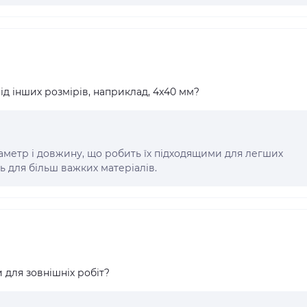
ід інших розмірів, наприклад, 4x40 мм?
аметр і довжину, що робить їх підходящими для легших
ть для більш важких матеріалів.
 для зовнішніх робіт?