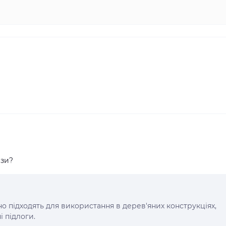
ізи?
но підходять для використання в дерев'яних конструкціях,
і підлоги.