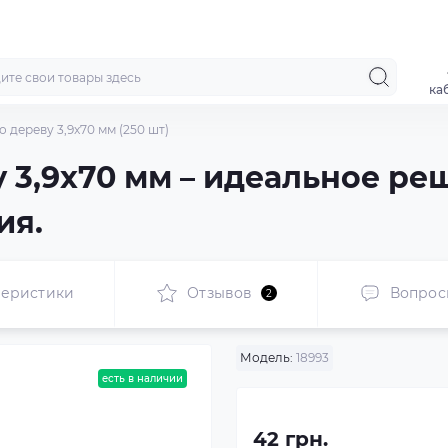
ка
 дереву 3,9x70 мм (250 шт)
 3,9x70 мм – идеальное ре
ия.
теристики
Отзывов
Вопрос
2
Модель:
18993
есть в наличии
42 грн.