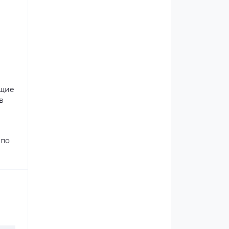
ющие
в
 по