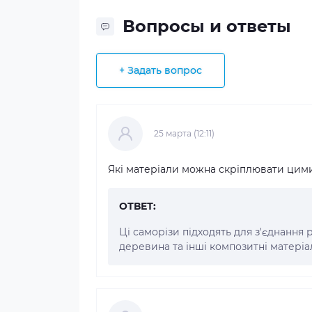
Вопросы и ответы
+ Задать вопрос
25 марта (12:11)
Які матеріали можна скріплювати цим
ОТВЕТ:
Ці саморізи підходять для з'єднання 
деревина та інші композитні матеріа