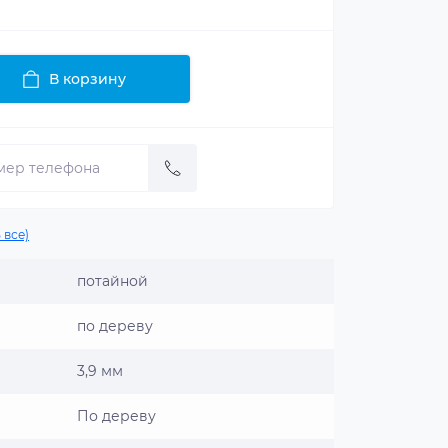
В корзину
 все)
потайной
по дереву
3,9 мм
По дереву