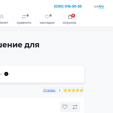
(050) 016-30-55
RU
UA
0
0
0
бинет
сравнить
закладки
корзина
шение для
ы
4
Отзывы:
2