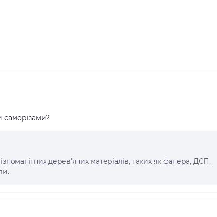
и саморізами?
різноманітних дерев'яних матеріалів, таких як фанера, ДСП,
ли.