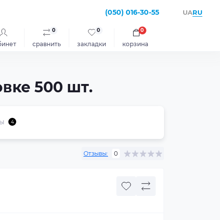
(050) 016-30-55
RU
UA
0
0
0
бинет
сравнить
закладки
корзина
вке 500 шт.
ы
4
Отзывы:
0