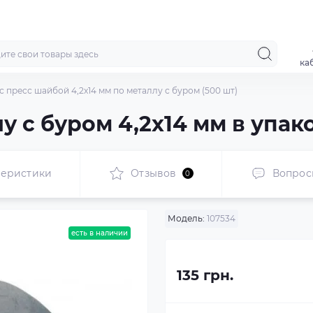
ка
с пресс шайбой 4,2x14 мм по металлу с буром (500 шт)
 с буром 4,2x14 мм в упако
теристики
Отзывов
Вопрос
0
Модель:
107534
есть в наличии
135 грн.