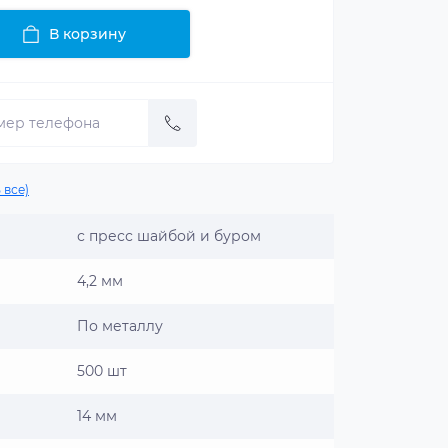
В корзину
 все)
с пресс шайбой и буром
4,2 мм
По металлу
500 шт
14 мм