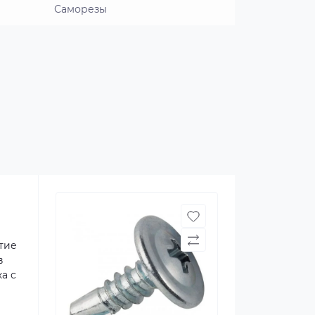
Саморезы
тие
в
а с