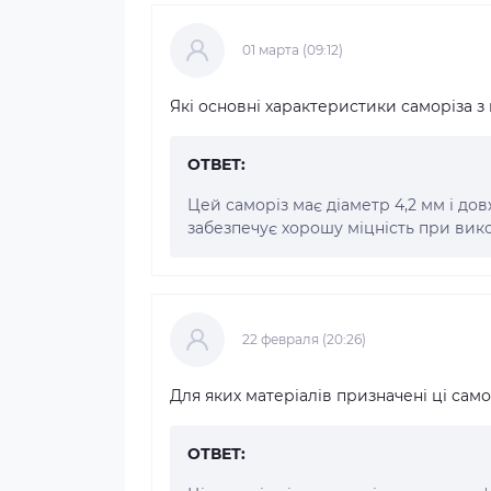
01 марта (09:12)
Які основні характеристики саморіза з
ОТВЕТ:
Цей саморіз має діаметр 4,2 мм і дов
забезпечує хорошу міцність при вико
22 февраля (20:26)
Для яких матеріалів призначені ці сам
ОТВЕТ: