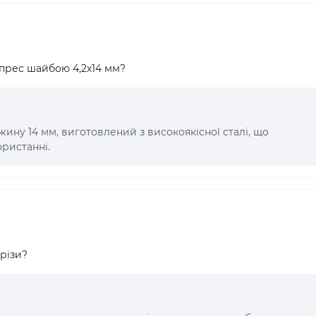
 прес шайбою 4,2x14 мм?
жину 14 мм, виготовлений з високоякісної сталі, що
ристанні.
орізи?