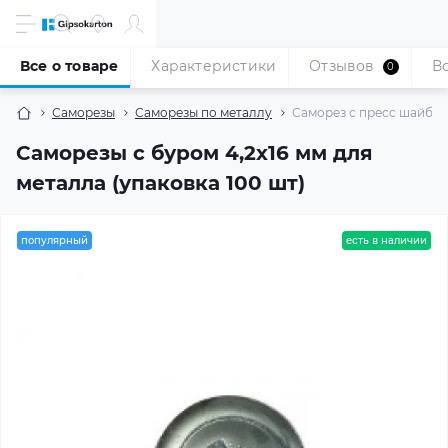
Все о товаре
Характеристики
Отзывов
В
0
Саморезы
Саморезы по металлу
Саморез с пресс шайбой 
Саморезы с буром 4,2x16 мм для
металла (упаковка 100 шт)
популярный
есть в наличии