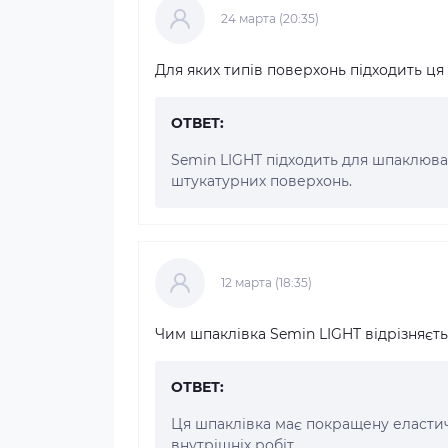
24 марта (20:35)
Для яких типів поверхонь підходить ця
ОТВЕТ:
Semin LIGHT підходить для шпаклюван
штукатурних поверхонь.
12 марта (18:35)
Чим шпаклівка Semin LIGHT відрізняєть
ОТВЕТ:
Ця шпаклівка має покращену еластичн
внутрішніх робіт.