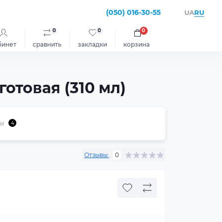
(050) 016-30-55
RU
UA
0
0
0
бинет
сравнить
закладки
корзина
товая (310 мл)
ы
4
Отзывы:
0