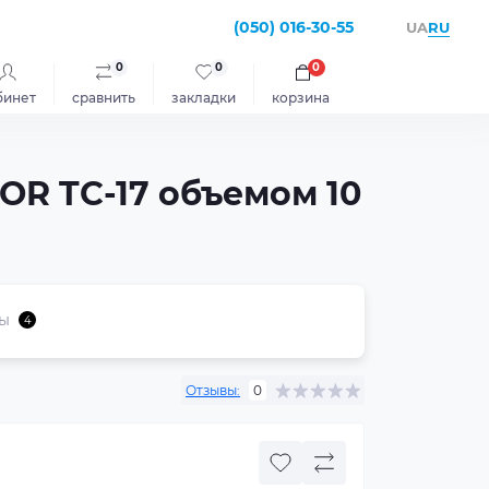
(050) 016-30-55
RU
UA
0
0
0
бинет
сравнить
закладки
корзина
OR TC-17 объемом 10
ы
4
Отзывы:
0