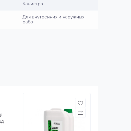
Канистра
Для внутренних и наружных
работ
ой
од