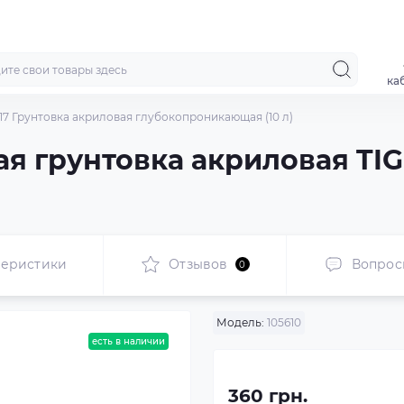
ка
17 Грунтовка акриловая глубокопроникающая (10 л)
 грунтовка акриловая TIG
теристики
Отзывов
Вопрос
0
Модель:
105610
есть в наличии
360 грн.