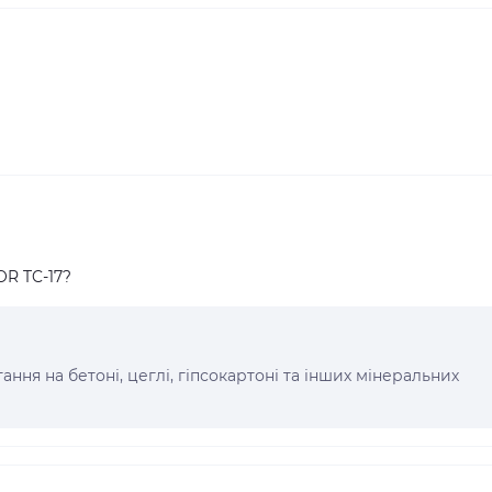
OR TC-17?
ння на бетоні, цеглі, гіпсокартоні та інших мінеральних