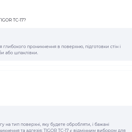
TIGOR TC-17?
я глибокого проникнення в поверхню, підготовки стін і
и або шпаклівки.
?
у на тип поверхні, яку будете обробляти, і бажані
никнення та адгезія; TIGOR TC-17 є відмінним вибором для