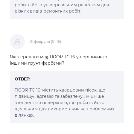
робить його універсальним рішенням для
різних видів ремонтних робіт.
01 февраля (01:16)
Які переваги має TIGOR ТС-16 у порівнянні з
іншими грунт-фарбами?
ОТВЕТ:
TIGOR ТС-16 містить кварцовий пісок, що
підвищує адгезію та забезпечує міцніше
зчеплення з поверхнею, що робить його
ідеальним для використання на проблемних
ділянках.