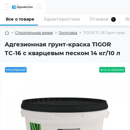
Все о товаре
Характеристики
Отзывов
В
0
Строительная химия
Грунтовка
TIGOR ТС-16 Грунт-краска 
Адгезионная грунт-краска TIGOR
ТС-16 с кварцевым песком 14 кг/10 л
популярный
есть в наличии