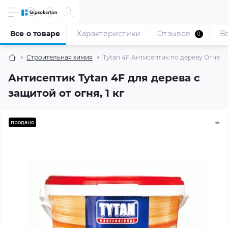
Все о товаре
Характеристики
Отзывов
В
0
Строительная химия
Tytan 4F Антисептик по дереву Огнеби
Антисептик Tytan 4F для дерева с
защитой от огня, 1 кг
продано