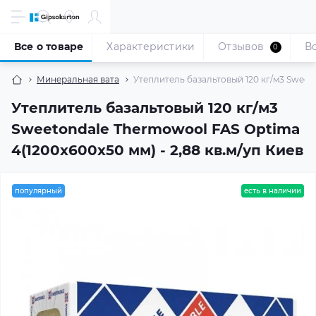
Все о товаре
Характеристики
Отзывов
В
0
Минеральная вата
Утеплитель базальтовый 120 кг/м3 Sweeto
Утеплитель базальтовый 120 кг/м3
Sweetondale Thermowool FAS Optima
4(1200x600x50 мм) - 2,88 кв.м/уп Киев
популярный
есть в наличии