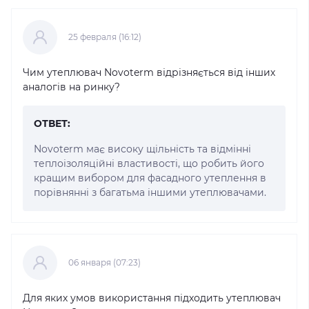
25 февраля (16:12)
Чим утеплювач Novoterm відрізняється від інших
аналогів на ринку?
ОТВЕТ:
Novoterm має високу щільність та відмінні
теплоізоляційні властивості, що робить його
кращим вибором для фасадного утеплення в
порівнянні з багатьма іншими утеплювачами.
06 января (07:23)
Для яких умов використання підходить утеплювач