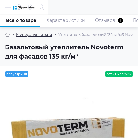
Все о товаре
Характеристики
Отзывов
В
1
Минеральная вата
Утеплитель базальтовый 135 кг/м3 Novoter
Базальтовый утеплитель Novoterm
для фасадов 135 кг/м³
популярный
есть в наличии