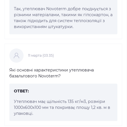
Так, утеплювач Novoterm добре поєднується з
різними матеріалами, такими як гіпсокартон, а
також підходить для систем теплоізоляції з
використанням штукатурки.
11 марта (03:35)
Які основні характеристики утеплювача
базальтового Novoterm?
ОТВЕТ:
Утеплювач має щільність 135 кг/м3, розміри
1000x600x100 мм та покриває площу 1,2 кв. м в
упаковці.