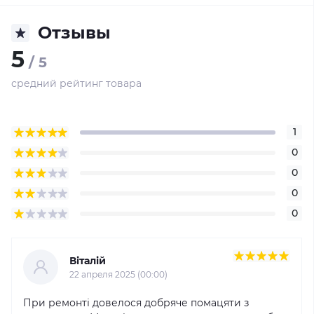
Отзывы
5
/ 5
средний рейтинг товара
1
0
0
0
0
Віталій
22 апреля 2025 (00:00)
При ремонті довелося добряче помацяти з