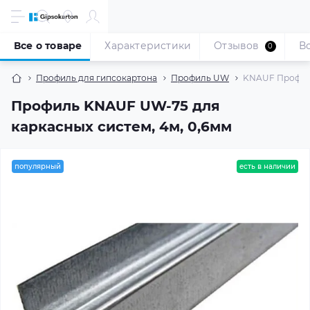
Все о товаре
Характеристики
Отзывов
В
0
Профиль для гипсокартона
Профиль UW
KNAUF Профиль
Профиль KNAUF UW-75 для
каркасных систем, 4м, 0,6мм
популярный
есть в наличии