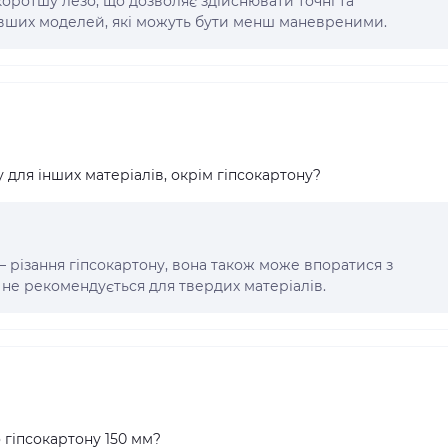
коротшу лезо, що дозволяє здійснювати точні та
довших моделей, які можуть бути менш маневреними.
для інших матеріалів, окрім гіпсокартону?
 різання гіпсокартону, вона також може впоратися з
не рекомендується для твердих матеріалів.
 гіпсокартону 150 мм?