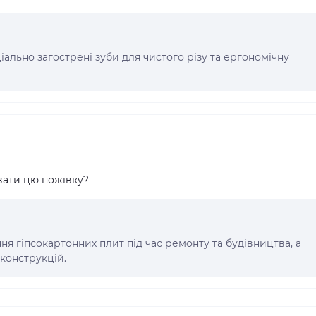
іально загострені зуби для чистого різу та ергономічну
вати цю ножівку?
ня гіпсокартонних плит під час ремонту та будівництва, а
конструкцій.