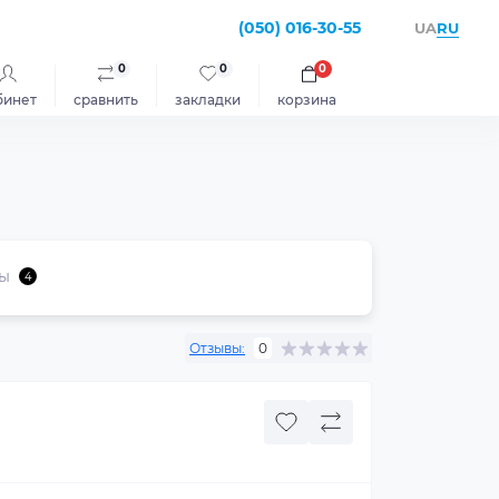
(050) 016-30-55
RU
UA
0
0
0
бинет
сравнить
закладки
корзина
ы
4
Отзывы:
0