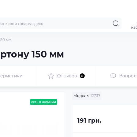
ка
150 мм
ртону 150 мм
теристики
Отзывов
Вопрос
0
Модель:
12737
есть в наличии
191 грн.