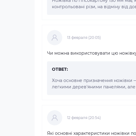
Ножівка по гіпсокартону 150 мм має 
контрольовані різи, на відміну від 
13 февраля (20:05)
Чи можна використовувати цю ножівку 
ОТВЕТ:
Хоча основне призначення ножівки —
легкими дерев'яними панелями, але 
12 февраля (20:54)
Які основні характеристики ножівки по