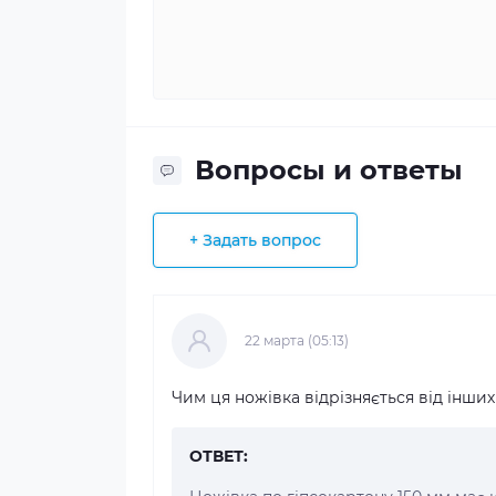
Вопросы и ответы
+ Задать вопрос
22 марта (05:13)
Чим ця ножівка відрізняється від інши
ОТВЕТ: