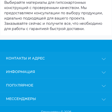
Выбирайте материалы для гипсокартонных
конструкций с проверенным качеством. Мы
предоставляем консультации по выбору продукции,
идеально подходящей для вашего проекта.
Заказывайте сейчас и получите все, что необходимо
для работы с гарантией быстрой доставки.
КОНТАКТЫ И АДРЕС
г. Киев
ИНФОРМАЦИЯ
info@gipsokarton.com.ua
Блог
ПОПУЛЯРНОЕ
Пн-Пт: с 9до 18
Доставка
Сб: с 10 до 17
Оплата
Вс: с 11 до 16
Гипсокартон
МЕССЕНДЖЕРЫ
Политика конфиденциальности
Профиль для гипсокартона
Гарантия и возврат
Крепления для профилей
Telegram
Гіпсокартон © 2026