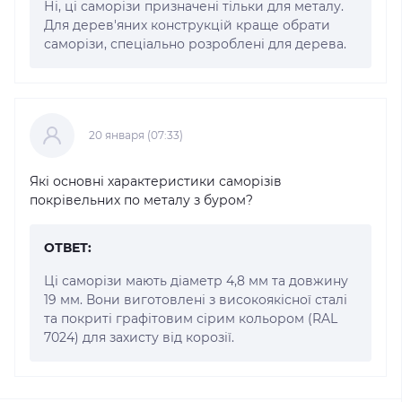
Ні, ці саморізи призначені тільки для металу.
Для дерев'яних конструкцій краще обрати
саморізи, спеціально розроблені для дерева.
20 января (07:33)
Які основні характеристики саморізів
покрівельних по металу з буром?
ОТВЕТ:
Ці саморізи мають діаметр 4,8 мм та довжину
19 мм. Вони виготовлені з високоякісної сталі
та покриті графітовим сірим кольором (RAL
7024) для захисту від корозії.