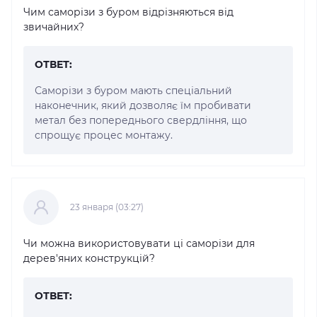
Чим саморізи з буром відрізняються від
звичайних?
ОТВЕТ:
Саморізи з буром мають спеціальний
наконечник, який дозволяє їм пробивати
метал без попереднього свердління, що
спрощує процес монтажу.
23 января (03:27)
Чи можна використовувати ці саморізи для
дерев'яних конструкцій?
ОТВЕТ: