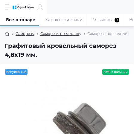
Все о товаре
Характеристики
Отзывов
В
0
Саморезы
Саморезы по металлу
Саморез кровельный по м
Графитовый кровельный саморез
4,8x19 мм.
популярный
есть в наличии