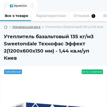
Все о товаре
Характеристики
Отзывов
В
0
Минеральная вата
Утеплитель базальтовый 135 кг/м3 Sweeton
Утеплитель базальтовый 135 кг/м3
Sweetondale Технофас Эффект
2(1200x600x150 мм) - 1,44 кв.м/уп
Киев
популярный
есть в наличии