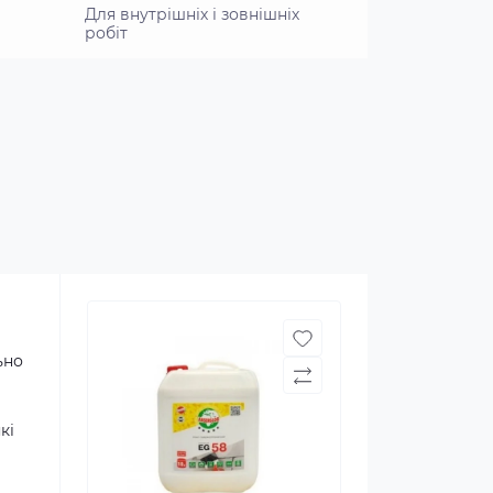
Для внутрішніх і зовнішніх
робіт
ьно
кі