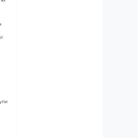
тах
и
ої
рупи