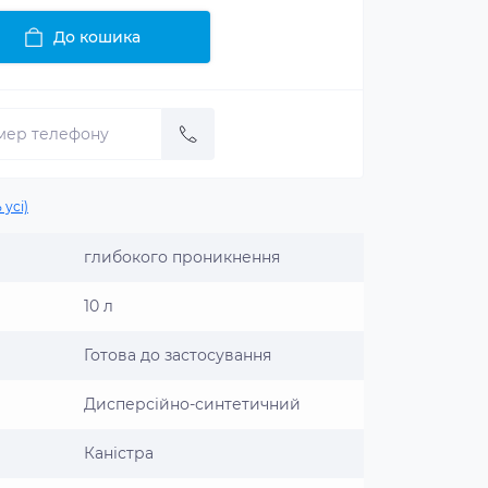
До кошика
 усі)
глибокого проникнення
10 л
Готова до застосування
Дисперсійно-синтетичний
Каністра