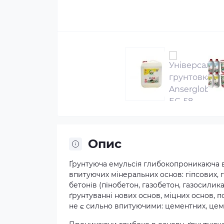
Опис
Ґрунтуюча емульсія глибокопроникаюча в
впитуючих мінеральних основ: гіпсових, 
бетонів (пінобетон, газобетон, газосилика
ґрунтуванні нових основ, міцних основ, по
не є сильно впитуючими: цементних, цем