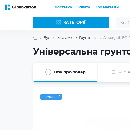
Доставка
Оплата
Про магазин
КАТЕГОРІЇ
Будівельна хімія
Грунтовка
Anserglob EG-5
Універсальна грунто
Все про товар
Хара
популярний