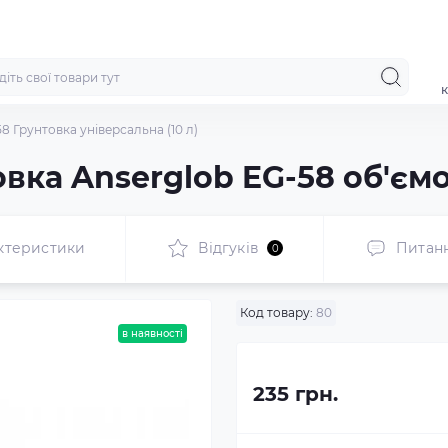
к
8 Грунтовка універсальна (10 л)
вка Anserglob EG-58 об'ємо
ктеристики
Відгуків
Питан
0
Код товару:
80
в наявності
235 грн.