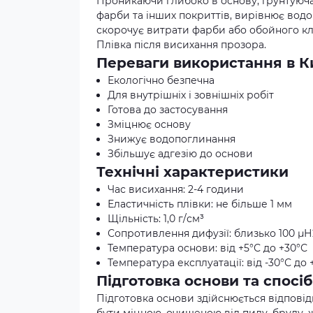
Проникаючи глибоко в основу, ґрунтуюча 
фарби та інших покриттів, вирівнює водо
скорочує витрати фарби або обойного кле
Плівка після висихання прозора.
Переваги використання в К
Екологічно безпечна
Для внутрішніх і зовнішніх робіт
Готова до застосування
Зміцнює основу
Знижує водопоглинання
Збільшує адгезію до основи
Технічні характеристики
Час висихання: 2-4 години
Еластичність плівки: не більше 1 мм
Щільність: 1,0 г/см³
Сопротивлення дифузії: близько 100 µ
Температура основи: від +5°С до +30°С
Температура експлуатації: від -30°С до 
Підготовка основи та спосі
Підготовка основи здійснюється відповідно