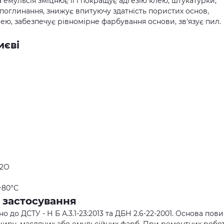
емульсія зміцнює її і покращує адгезію клею, штукатурки,
поглинання, знижує впитуючу здатність пористих основ,
ю, забезпечує рівномірне фарбування основи, зв'язує пил.
иєві
Н2О
+80°С
б застосування
 до ДСТУ - Н Б А.3.1-23:2013 та ДБН 2.6-22-2001. Основа пов