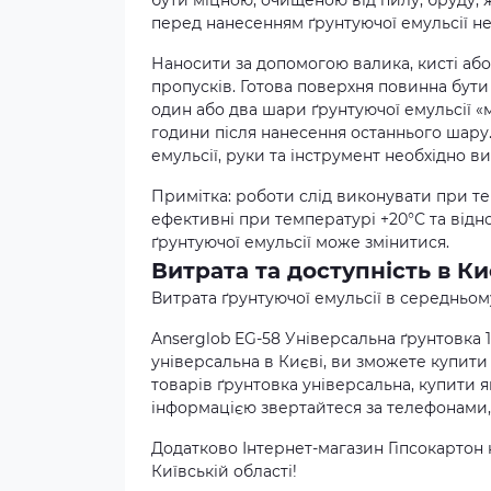
бути міцною, очищеною від пилу, бруду,
перед нанесенням ґрунтуючої емульсії н
Наносити за допомогою валика, кисті аб
пропусків. Готова поверхня повинна бути
один або два шари ґрунтуючої емульсії «
години після нанесення останнього шару.
емульсії, руки та інструмент необхідно в
Примітка: роботи слід виконувати при тем
ефективні при температурі +20°С та відно
ґрунтуючої емульсії може змінитися.
Витрата та доступність в Ки
Витрата ґрунтуючої емульсії в середньому с
Anserglob EG-58 Універсальна ґрунтовка 10
універсальна в Києві, ви зможете купити
товарів ґрунтовка універсальна, купити як
інформацією звертайтеся за телефонами, 
Додатково Інтернет-магазин Гіпсокартон 
Київській області!