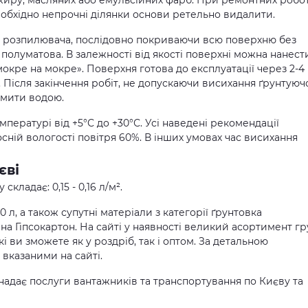
 жиру, масляних або емульсійних фарб. При ремонтних робо
еобхідно непрочні ділянки основи ретельно видалити.
о розпилювача, послідовно покриваючи всю поверхню без
 полуматова. В залежності від якості поверхні можна нанест
мокре на мокре». Поверхня готова до експлуатації через 2-4
 Після закінчення робіт, не допускаючи висихання ґрунтуюч
имити водою.
пературі від +5°С до +30°С. Усі наведені рекомендації
сній вологості повітря 60%. В інших умовах час висихання
єві
кладає: 0,15 - 0,16 л/м².
 л, а також супутні матеріали з категорії ґрунтовка
 на Гіпсокартон. На сайті у наявності великий асортимент г
і ви зможете як у роздріб, так і оптом. За детальною
вказаними на сайті.
надає послуги вантажників та транспортування по Києву та