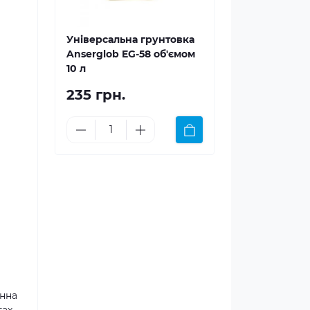
Універсальна грунтовка
Anserglob EG-58 об'ємом
10 л
235 грн.
инна