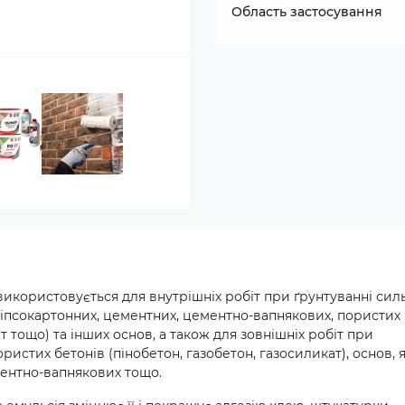
Область застосування
икористовується для внутрішніх робіт при ґрунтуванні сил
гіпсокартонних, цементних, цементно-вапнякових, пористих
т тощо) та інших основ, а також для зовнішніх робіт при
ристих бетонів (пінобетон, газобетон, газосиликат), основ, я
ентно-вапнякових тощо.