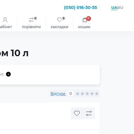
(050) 016-30-55
UA
RU
0
0
0
абінет
порівняти
закладки
кошик
м 10 л
ня
4
Відгуки:
0