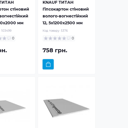
ТИТАН
KNAUF ТИТАН
ртон стіновий
Гіпсокартон стіновий
вогнестійкий
волого-вогнестійкий
200x2000 мм
12, 5x1200x2500 мм
:
103499
Код товару:
5376
0
0
рн.
758 грн.