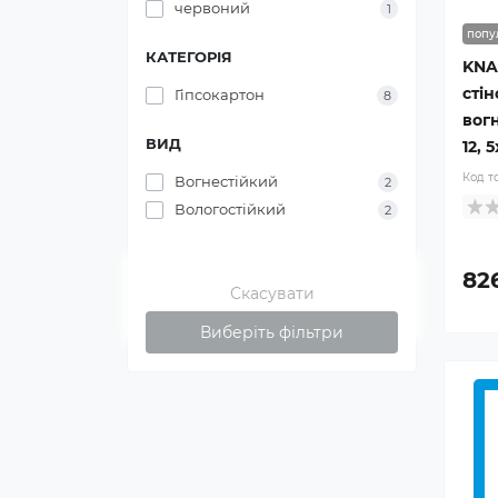
червоний
1
попу
КАТЕГОРІЯ
KNA
сті
Гіпсокартон
8
вог
ВИД
12, 
Код т
Вогнестійкий
2
Вологостійкий
2
82
Скасувати
Виберіть фільтри