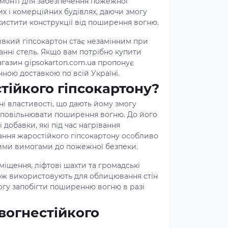
емонті для забезпечення пожежної
их і комерційних будівлях, даючи змогу
хистити конструкції від поширення вогню.
вкий гіпсокартон стає незамінним при
анні стель. Якщо вам потрібно купити
агазин gipsokarton.com.ua пропонує
ною доставкою по всій Україні.
тійкого гіпсокартону?
ні властивості, що дають йому змогу
сповільнювати поширення вогню. До його
 добавки, які під час нагрівання
ання жаростійкого гіпсокартону особливо
ими вимогами до пожежної безпеки.
міщення, ліфтові шахти та громадські
акож використовують для облицювання стін
могу запобігти поширенню вогню в разі
вогнестійкого