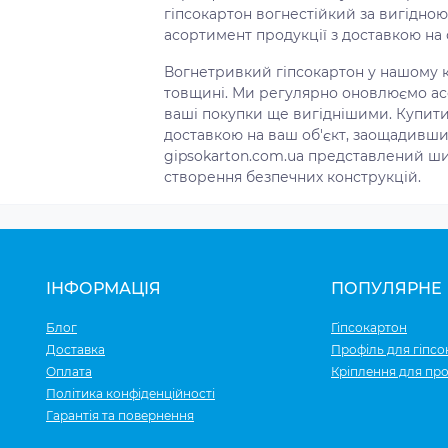
гіпсокартон вогнестійкий за вигідно
асортимент продукції з доставкою на о
Вогнетривкий гіпсокартон у нашому ка
товщині. Ми регулярно оновлюємо ас
ваші покупки ще вигіднішими. Купити
доставкою на ваш об'єкт, заощадивши 
gipsokarton.com.ua представлений ши
створення безпечних конструкцій.
ІНФОРМАЦІЯ
ПОПУЛЯРНЕ
Блог
Гіпсокартон
Доставка
Профіль для гіпсо
Оплата
Кріплення для про
Політика конфіденційності
Гарантія та повернення