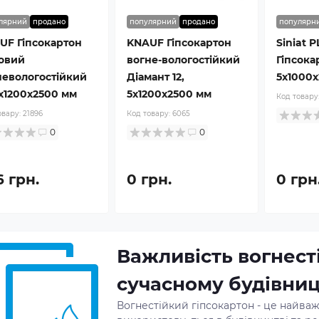
лярний
продано
популярний
продано
популярн
UF Гіпсокартон
KNAUF Гіпсокартон
Siniat 
новий
вогне-вологостійкий
Гіпсокар
невологостійкий
Діамант 12,
5x1000x
5x1200x2500 мм
5x1200x2500 мм
Код товару
овару:
21896
Код товару:
6065
0
0
6 грн.
0 грн.
0 грн
Важливість вогнест
сучасному будівниц
Вогнестійкий гіпсокартон - це найва