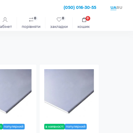
(050) 016-30-55
UA
RU
0
0
0
абінет
порівняти
закладки
кошик
і
популярний
в наявності
популярний