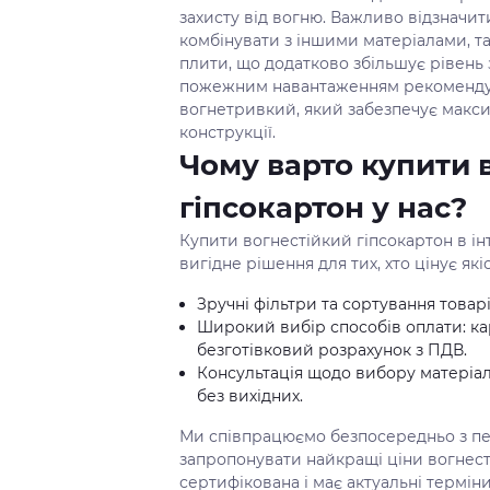
захисту від вогню. Важливо відзначи
комбінувати з іншими матеріалами, та
плити, що додатково збільшує рівень
пожежним навантаженням рекомендує
вогнетривкий, який забезпечує макси
конструкції.
Чому варто купити 
гіпсокартон у нас?
Купити вогнестійкий гіпсокартон в ін
вигідне рішення для тих, хто цінує які
Зручні фільтри та сортування товарі
Широкий вибір способів оплати: кар
безготівковий розрахунок з ПДВ.
Консультація щодо вибору матеріалі
без вихідних.
Ми співпрацюємо безпосередньо з п
запропонувати найкращі ціни вогнесті
сертифікована і має актуальні термін