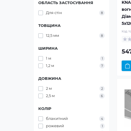
KNA
ОБЛАСТЬ ЗАСТОСУВАННЯ
вог
Для стін
8
Діам
5x1
ТОВЩИНА
Код т
12,5 мм
8
ШИРИНА
54
1 м
1
1,2 м
7
ДОВЖИНА
2 м
2
2,5 м
6
КОЛІР
блакитний
4
рожевий
1