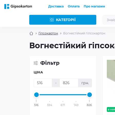
Доставка
Оплата
Про магазин
КАТЕГОРІЇ
Гіпсокартон
Вогнестійкий гіпсокартон
Вогнестійкий гіпсо
Фільтр
ЦІНА
-
грн.
516
594
671
749
826
в ная