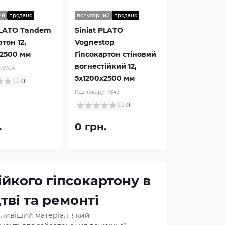
ий
продано
популярний
продано
PLATO Tandem
Siniat PLATO
тон 12,
Vognestop
2500 мм
Гіпсокартон стіновий
вогнестійкий 12,
:
6704
5x1200x2500 мм
0
Код товару:
7843
0
.
0 грн.
ійкого гіпсокартону в
тві та ремонті
жливіший матеріал, який