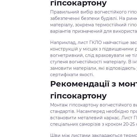
гіпсокартону
Правильний вибір вогнестійкого гіпс
забезпеченні безпеки будівлі. На рин
матеріалу, зокрема термостійкий гіпс
варіантів призначений для використан
Наприклад, лист ГКЛО найчастіше за
конструкцій у місцях з підвищеними
вогнетривкий, слід враховувати не т
ступеня вогнестійкості матеріалу. В 
замовити матеріали, які відповідають
сертифікати якості.
Рекомендації з мон
гіпсокартону
Монтаж гіпсокартону вогнестійкого в
стандартів. Насамперед необхідно пр
встановити металевий каркас. Лист Г
спеціальних саморізів з кроком 20-25 
Шви між листами закладаються термо