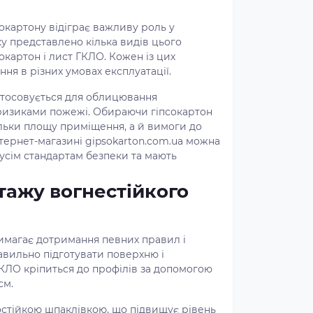
окартону відіграє важливу роль у
ку представлено кілька видів цього
окартон і лист ГКЛО. Кожен із цих
ня в різних умовах експлуатації.
стосовується для облицювання
 ризиками пожежі. Обираючи гіпсокартон
ільки площу приміщення, а й вимоги до
інтернет-магазині gipsokarton.com.ua можна
 усім стандартам безпеки та мають
тажу вогнестійкого
имагає дотримання певних правил і
авильно підготувати поверхню і
КЛО кріпиться до профілів за допомогою
см.
стійкою шпаклівкою, що підвищує рівень