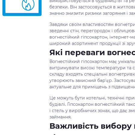
використовується в будівництві та р
безпеки. Він застосовується в житлов
значно знизити ризики загоряння і за
Завдяки своїм властивостям вогнетри
зведенні стін, перегородок і облицюв
вогнестійкий гіпсокартон, інтернет-м
широкий асортимент продукції зі зруч
Які переваги вогнес
Вогнестійкий гіпсокартон має унікаль
витримувати високі температури та 
складу входять спеціальні вогнетривкі
утворюють захисний бар'єр. Застосув
актуальне для приміщень з підвищен
Це можуть бути котельні, технічні при
будівлі. Гіпсокартон вогнестійкий т
і стель у виробничих зонах, що дає з
займання.
Важливість вибору 