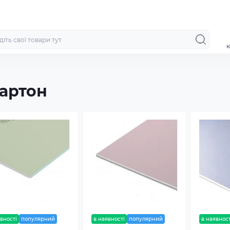
к
картон
вності
популярний
в наявності
популярний
в наявност