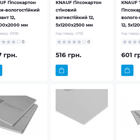
UF Гіпсокартон
KNAUF Гіпсокартон
KNAUF 
не-вологостійкий
стіновий
Гіпсока
ант 12,
вогнестійкий 12,
волого-
200x2000 мм
5x1200x2500 мм
12, 5x1
овару:
63185
Код товару:
4792
Код товару
0
0
7 грн.
516 грн.
601 г