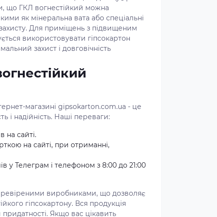
ти, що ГКЛ вогнестійкий можна
кими як мінеральна вата або спеціальні
 захисту. Для приміщень з підвищеним
ться використовувати гіпсокартон
мальний захист і довговічність
вогнестійкий
тернет-магазині gipsokarton.com.ua - це
сть і надійність. Наші переваги:
в на сайті.
ткою на сайті, при отриманні,
в у Телеграм і телефоном з 8:00 до 21:00
еревіреними виробниками, що дозволяє
йкого гіпсокартону. Вся продукція
и придатності. Якщо вас цікавить