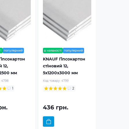
і
популярний
в наявності
популярний
Гіпсокартон
KNAUF Гіпсокартон
 12,
стіновий 12,
2500 мм
5x1200x3000 мм
:
4798
Код товару:
4799
1
2
рн.
436 грн.