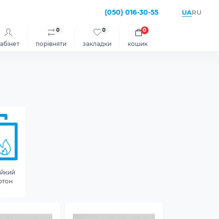
(050) 016-30-55
UA
RU
0
0
0
абінет
порівняти
закладки
кошик
ійкий
ртон