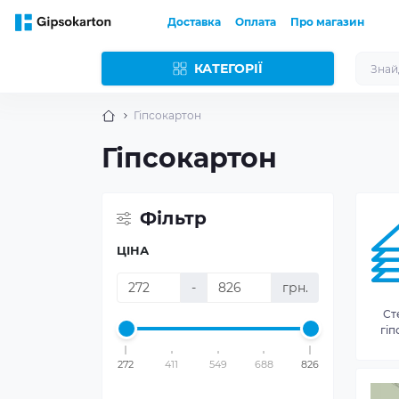
Доставка
Оплата
Про магазин
КАТЕГОРІЇ
Гіпсокартон
Гіпсокартон
Фільтр
ЦІНА
-
грн.
Ст
гіп
272
411
549
688
826