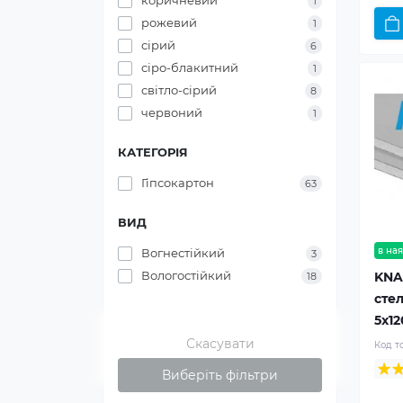
коричневий
1
рожевий
1
сірий
6
сіро-блакитний
1
світло-сірий
8
червоний
1
КАТЕГОРІЯ
Гіпсокартон
63
ВИД
в ная
Вогнестійкий
3
Вологостійкий
KNA
18
стел
5x1
Скасувати
Код т
Виберіть фільтри