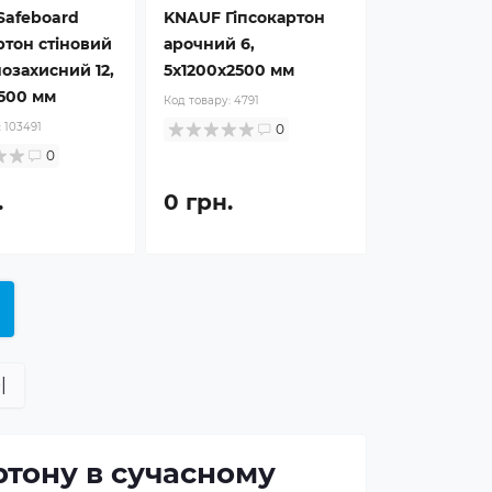
Safeboard
KNAUF Гіпсокартон
ртон стіновий
арочний 6,
озахисний 12,
5x1200x2500 мм
500 мм
Код товару:
4791
:
103491
0
0
.
0 грн.
|
ртону в сучасному