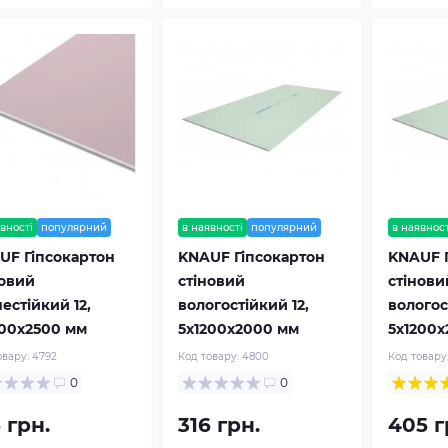
вності
популярний
в наявності
популярний
в наявност
UF Гіпсокартон
KNAUF Гіпсокартон
KNAUF 
новий
стіновий
стінови
естійкий 12,
вологостійкий 12,
вологос
200x2500 мм
5x1200x2000 мм
5x1200x
овару:
4792
Код товару:
4800
Код товару
0
0
 грн.
316 грн.
405 г