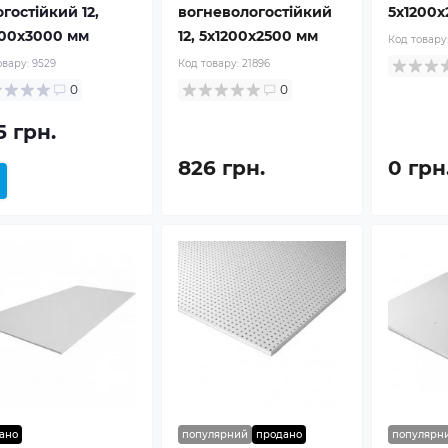
гостійкий 12,
вогневологостійкий
5x1200x
200x3000 мм
12, 5x1200x2500 мм
Код товару
овару:
9529
Код товару:
21896
0
0
5 грн.
826 грн.
0 грн
ано
популярний
продано
популярн