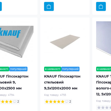
вності
популярний
в наявності
популярний
в наявност
UF Гіпсокартон
KNAUF Гіпсокартон
KNAUF 
ьовий 9,
стельовий
Гіпсока
200x2500 мм
9,5x1200x2000 мм
волого-
12, 5x1
овару:
4794
Код товару:
4793
Код товару
2
2