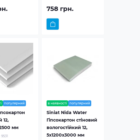
рн.
758 грн.
і
популярний
в наявності
популярний
Гіпсокартон
Siniat Nida Water
 12,
Гіпсокартон стіновий
2500 мм
вологостійкий 12,
5x1200x3000 мм
:
9531