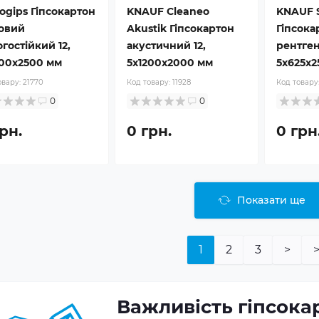
ogips Гіпсокартон
KNAUF Cleaneo
KNAUF 
новий
Akustik Гіпсокартон
Гіпсока
гостійкий 12,
акустичний 12,
рентген
200x2500 мм
5x1200x2000 мм
5x625x2
овару:
21770
Код товару:
11928
Код товару
0
0
рн.
0 грн.
0 грн
Показати ще
1
2
3
>
>
Важливість гіпсока