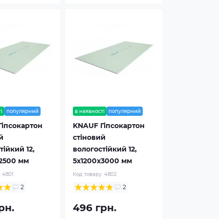
і
популярний
в наявності
популярний
Гіпсокартон
KNAUF Гіпсокартон
й
стіновий
тійкий 12,
вологостійкий 12,
2500 мм
5x1200x3000 мм
:
4801
Код товару:
4802
2
2
рн.
496 грн.