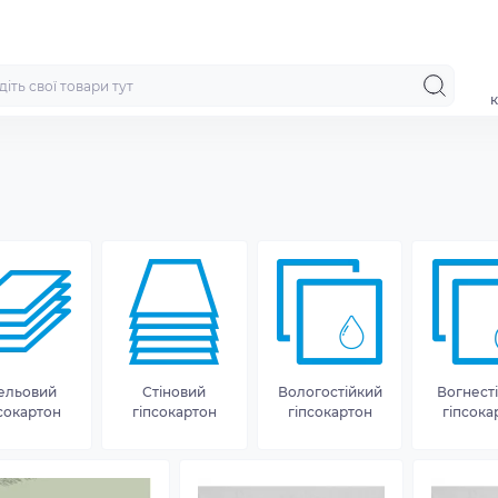
к
ельовий
Стіновий
Вологостійкий
Вогнест
сокартон
гіпсокартон
гіпсокартон
гіпсока