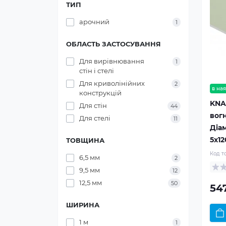
ТИП
арочний
1
ОБЛАСТЬ ЗАСТОСУВАННЯ
Для вирівнювання
1
стін і стелі
Для криволінійних
2
в ная
конструкцій
KNA
Для стін
44
вог
Для стелі
11
Діам
5x1
ТОВЩИНА
Код т
6,5 мм
2
9,5 мм
12
12,5 мм
50
54
ШИРИНА
1 м
1