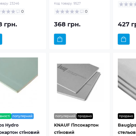
овару:
23246
Код товару:
9527
0
0
8 грн.
368 грн.
427 г
вності
популярний
популярний
продано
продано
ps Hydro
KNAUF Гіпсокартон
Baugips
сокартон стіновий
стіновий
стельов