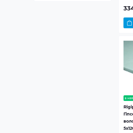
33
в ная
Rigi
Гіп
воло
5x1