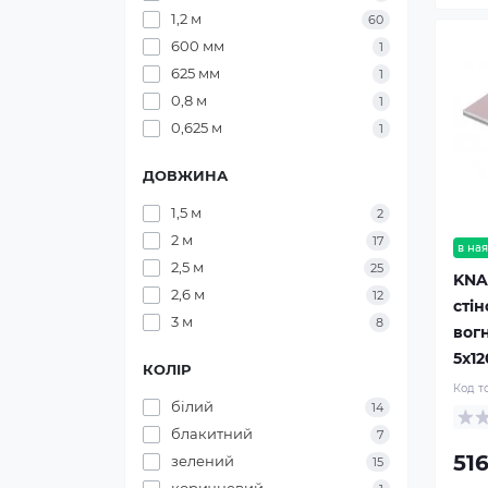
1,2 м
60
600 мм
1
625 мм
1
0,8 м
1
0,625 м
1
ДОВЖИНА
1,5 м
2
2 м
17
в ная
2,5 м
25
KNA
2,6 м
12
сті
3 м
8
вогн
5x1
КОЛІР
Код т
білий
14
блакитний
7
516
зелений
15