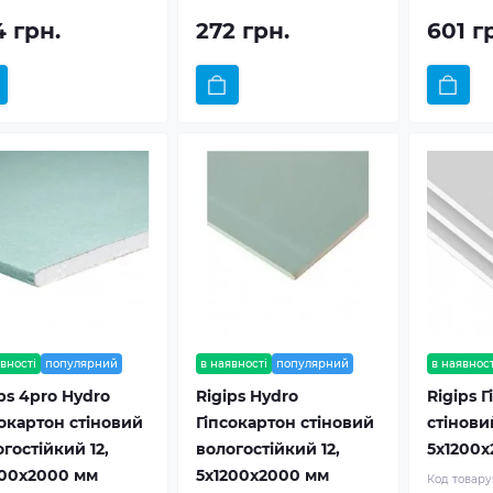
4 грн.
272 грн.
601 г
вності
популярний
в наявності
популярний
в наявност
ps 4pro Hydro
Rigips Hydro
Rigips 
сокартон стіновий
Гіпсокартон стіновий
стіновий
гостійкий 12,
вологостійкий 12,
5x1200x
200x2000 мм
5x1200x2000 мм
Код товару