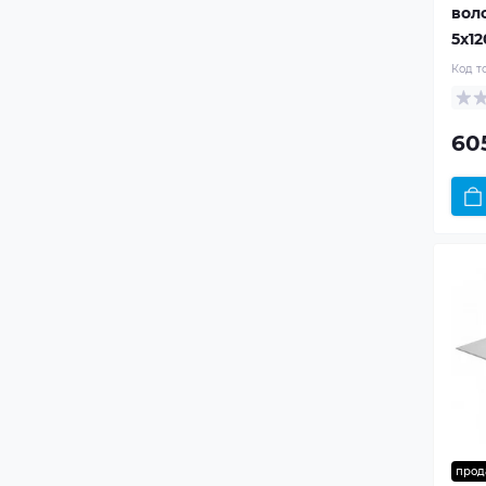
воло
5x1
Код т
60
прод