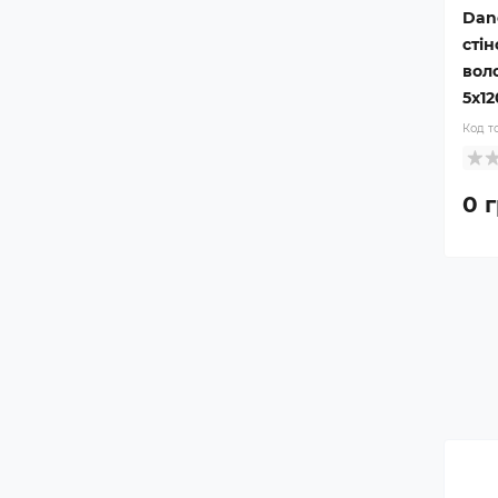
Dan
сті
воло
5x1
Код т
0 г