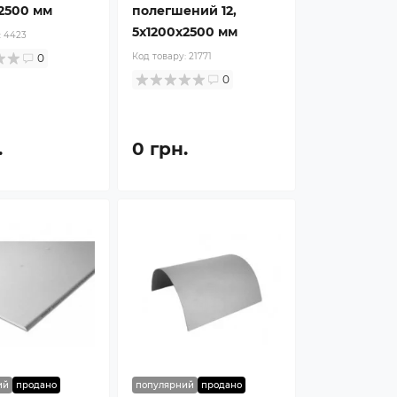
2500 мм
полегшений 12,
5x1200x2500 мм
:
4423
Код товару:
21771
0
0
.
0 грн.
ий
продано
популярний
продано