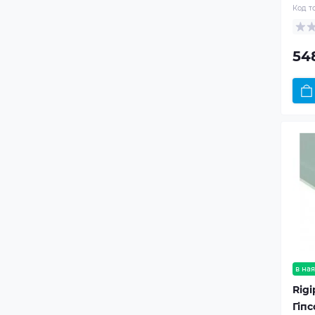
Код т
54
в ная
Rigi
Гіп