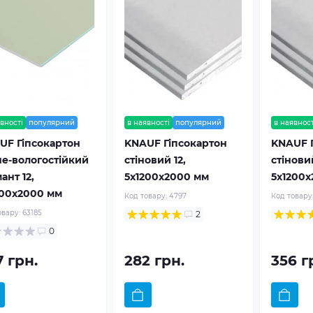
вності
популярний
в наявності
популярний
в наявност
UF Гіпсокартон
KNAUF Гіпсокартон
KNAUF 
не-вологостійкий
стіновий 12,
стіновий
ант 12,
5x1200x2000 мм
5x1200x
200x2000 мм
Код товару:
4797
Код товару
овару:
63185
2
0
7 грн.
282 грн.
356 г