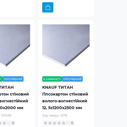
і
популярний
в наявності
популярний
ТИТАН
KNAUF ТИТАН
ртон стіновий
Гіпсокартон стіновий
вогнестійкий
волого-вогнестійкий
200x2000 мм
12, 5x1200x2500 мм
:
103499
Код товару:
5376
0
0