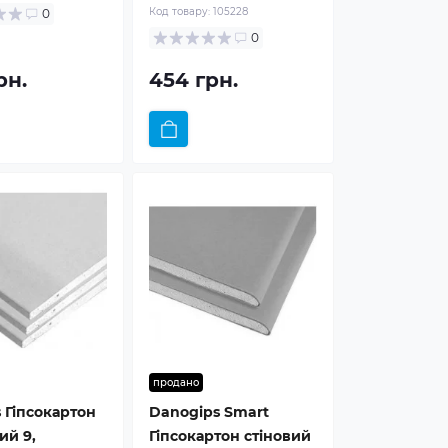
Код товару:
105228
0
0
рн.
454 грн.
продано
 Гіпсокартон
Danogips Smart
ий 9,
Гіпсокартон стіновий