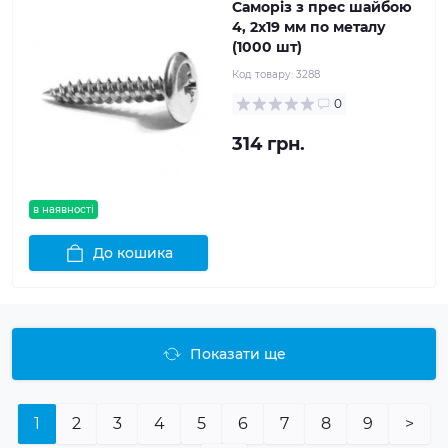
Саморіз з прес шайбою
4, 2x19 мм по металу
(1000 шт)
Код товару:
3288
0
314 грн.
в наявності
До кошика
Показати ще
1
2
3
4
5
6
7
8
9
>