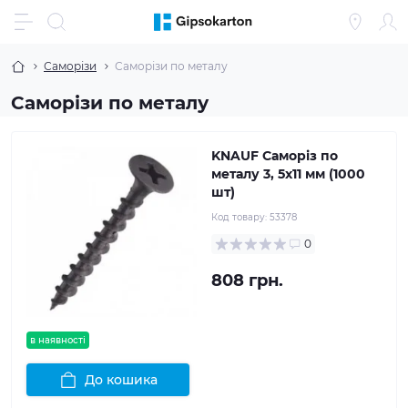
Саморізи
Саморізи по металу
Саморізи по металу
KNAUF Саморіз по
металу 3, 5x11 мм (1000
шт)
Код товару:
53378
0
808 грн.
в наявності
До кошика