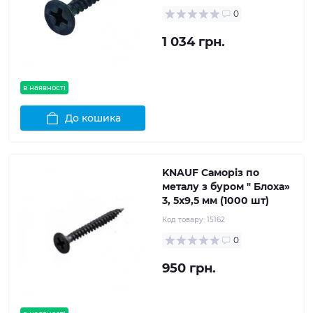
0
1 034 грн.
в наявності
До кошика
KNAUF Саморіз по
металу з буром " Блоха»
3, 5x9,5 мм (1000 шт)
Код товару:
15162
0
950 грн.