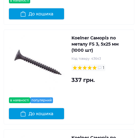
в наявності
До кошика
Koelner Саморіз по
металу FS 3, 5x25 мм
(1000 шт)
Код товару:
43643
1
337 грн.
в наявності
популярний
До кошика
Koelner Саморіз по