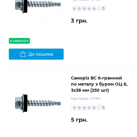
0
3 грн.
в наявності
До кошика
Саморіз ВС 6-гранний
по металу з буром ОЦ 6,
3x38 мм (250 шт)
Код товару:
107614
0
5 грн.