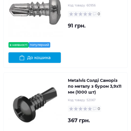
Код товару:
60956
0
91 грн.
в наявності
популярний
До кошика
Metalvis Солді Саморіз
по металу з буром 3,9x11
мм (1000 шт)
Код товару:
52067
0
367 грн.