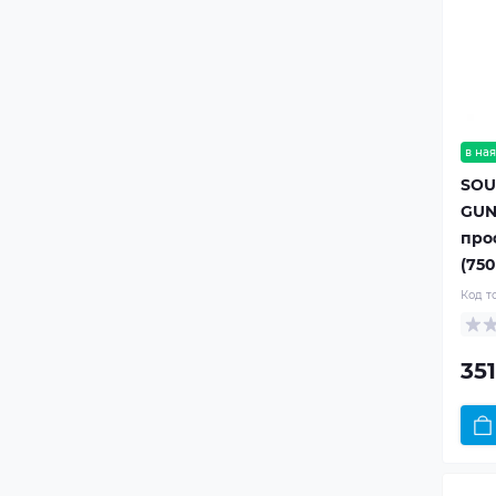
в ная
SOU
GUN
про
(750
Код т
351