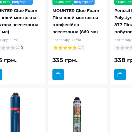
вності
популярний
в наявності
популярний
в наявност
NTER Glue Foam
MOUNTER Glue Foam
Penosil
а-клей монтажна
Піна-клей монтажна
Polysty
утова всесезонна
професійна
877 Пін
 мл)
всесезонна (860 мл)
побутов
овару:
44691
Код товару:
44690
Код товару
0
1
6 грн.
335 грн.
338 г