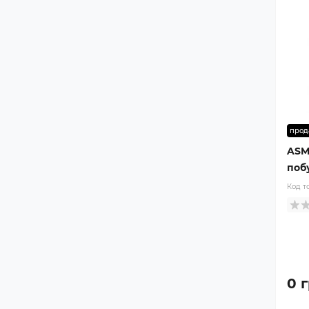
прод
ASM
побу
Код т
0 г