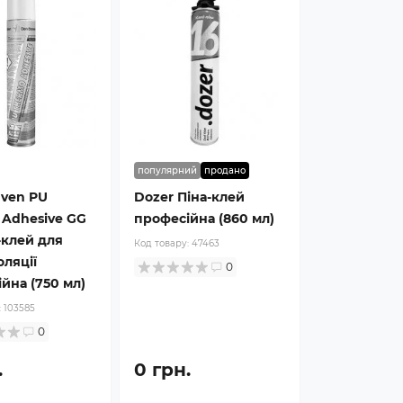
популярний
продано
aven PU
Dozer Піна-клей
 Adhesive GG
професійна (860 мл)
-клей для
Код товару:
47463
оляції
0
йна (750 мл)
:
103585
0
.
0 грн.