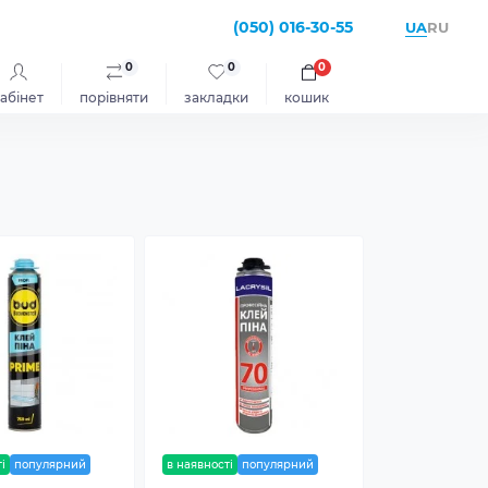
(050) 016-30-55
UA
RU
0
0
0
абінет
порівняти
закладки
кошик
і
популярний
в наявності
популярний