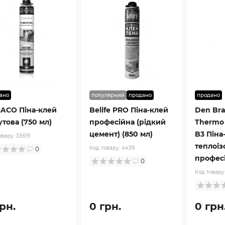
ано
популярний
продано
продано
ACO Піна-клей
Belife PRO Піна-клей
Den Br
това (750 мл)
професійна (рідкий
Thermo
цемент) (850 мл)
B3 Піна
овару:
33619
теплоіз
Код товару:
4439
0
професі
0
Код товару
рн.
0 грн.
0 грн