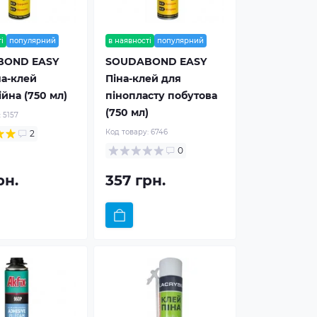
і
популярний
в наявності
популярний
BOND EASY
SOUDABOND EASY
а-клей
Піна-клей для
йна (750 мл)
пінопласту побутова
(750 мл)
:
5157
Код товару:
6746
2
0
рн.
357 грн.