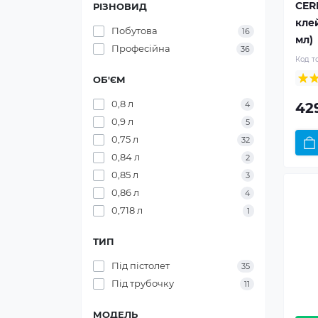
CERE
РІЗНОВИД
кле
Побутова
16
мл)
Професійна
36
Код т
ОБ'ЄМ
0,8 л
42
4
0,9 л
5
0,75 л
32
0,84 л
2
0,85 л
3
0,86 л
4
0,718 л
1
ТИП
Під пістолет
35
Під трубочку
11
МОДЕЛЬ