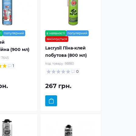
і
популярний
в наявності
популярний
закінчується
ей
Lacrysil Піна-клей
йна (900 мл)
побутова (800 мл)
:
7645
Код товару:
98880
1
0
рн.
267 грн.