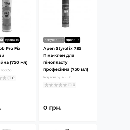
ий
продано
популярний
продано
ob Pro Fix
Apen Styrofix 785
ей
Піна-клей для
йна (750 мл)
пінопласту
професійна (750 мл)
:
100855
Код товару:
43088
0
0
.
0 грн.