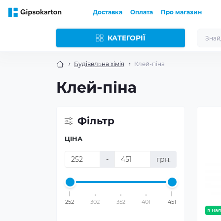
Доставка
Оплата
Про магазин
КАТЕГОРІЇ
Будівельна хімія
Клей-піна
Клей-піна
Фільтр
ЦІНА
-
грн.
252
302
352
401
451
в ная