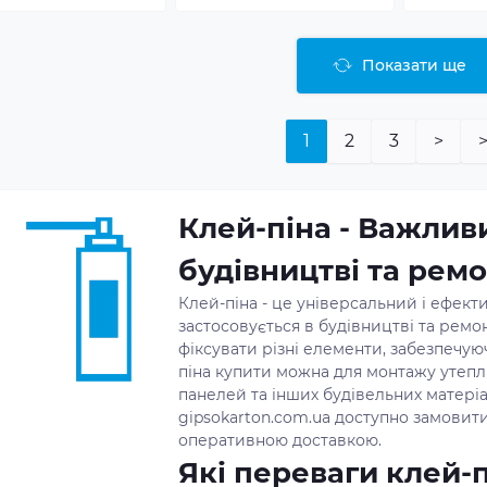
Показати ще
1
2
3
>
>
Клей-піна - Важлив
будівництві та ремо
Клей-піна - це універсальний і ефек
застосовується в будівництві та ремон
фіксувати різні елементи, забезпечую
піна купити можна для монтажу утепл
панелей та інших будівельних матеріа
gipsokarton.com.ua доступно замовити 
оперативною доставкою.
Які переваги клей-