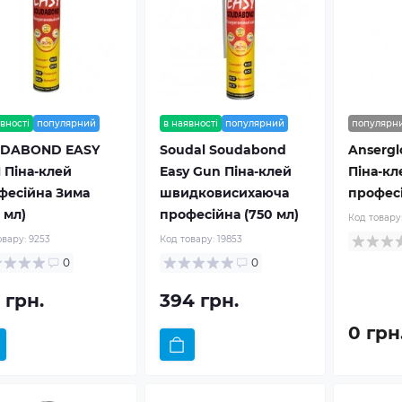
вності
популярний
в наявності
популярний
популярн
DABOND EASY
Soudal Soudabond
Ansergl
 Піна-клей
Easy Gun Піна-клей
Піна-кл
фесійна Зима
швидковисихаюча
професі
 мл)
професійна (750 мл)
Код товару
овару:
9253
Код товару:
19853
0
0
 грн.
394 грн.
0 грн