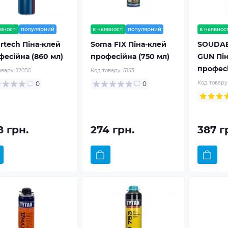
вності
популярний
в наявності
популярний
в наявност
rtech Піна-клей
Soma FIX Піна-клей
SOUDA
фесійна (860 мл)
професійна (750 мл)
GUN Пін
професі
овару:
12050
Код товару:
5153
Код товару
0
0
8 грн.
274 грн.
387 г