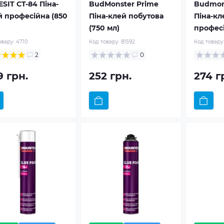
SIT CT-84 Піна-
BudMonster Prime
Budmon
й професійна (850
Піна-клей побутова
Піна-кл
(750 мл)
професі
овару:
4710
Код товару:
81592
Код товару
2
0
9 грн.
252 грн.
274 г