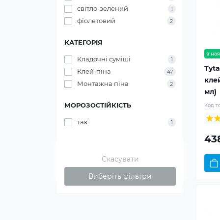
світло-зелений
1
фіолетовий
2
КАТЕГОРІЯ
в ная
Кладочні суміші
1
Tyta
Клей-піна
47
кле
Монтажна піна
2
мл)
МОРОЗОСТІЙКІСТЬ
Код т
так
1
43
Скасувати
Виберіть фільтри