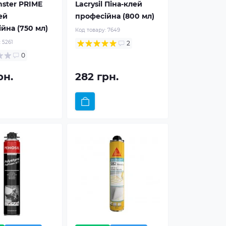
ster PRIME
Lacrysil Піна-клей
ей
професійна (800 мл)
йна (750 мл)
Код товару:
7649
:
5261
2
0
рн.
282 грн.