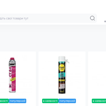
к
вності
популярний
в наявності
популярний
в наявност