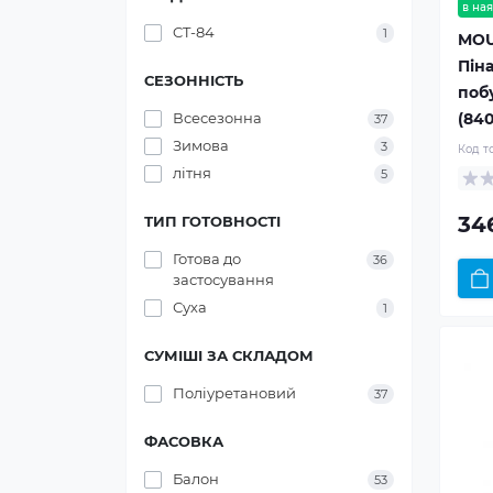
в ная
CT-84
1
MOU
Пін
СЕЗОННІСТЬ
поб
(840
Всесезонна
37
Зимова
3
Код т
літня
5
34
ТИП ГОТОВНОСТІ
Готова до
36
застосування
Суха
1
СУМІШІ ЗА СКЛАДОМ
Поліуретановий
37
ФАСОВКА
Балон
53