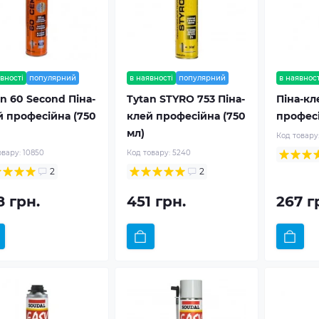
вності
популярний
в наявності
популярний
в наявност
n 60 Second Піна-
Tytan STYRO 753 Піна-
Піна-кл
й професійна (750
клей професійна (750
професі
мл)
Код товару
овару:
10850
Код товару:
5240
2
2
8 грн.
451 грн.
267 г