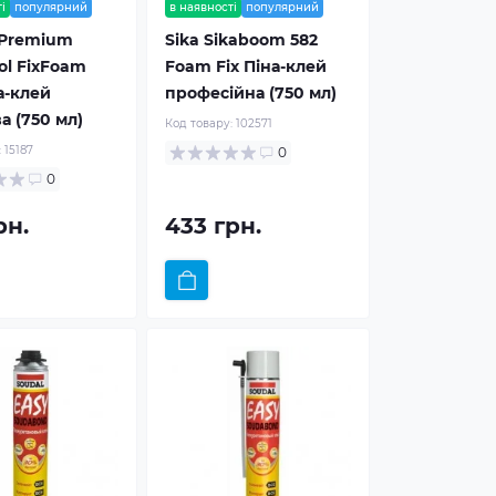
і
популярний
в наявності
популярний
 Premium
Sika Sikaboom 582
rol FixFoam
Foam Fix Піна-клей
а-клей
професійна (750 мл)
а (750 мл)
Код товару:
102571
:
15187
0
0
рн.
433 грн.