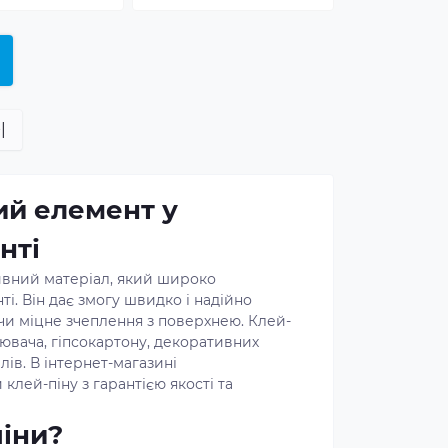
|
ий елемент у
нті
тивний матеріал, який широко
ті. Він дає змогу швидко і надійно
чи міцне зчеплення з поверхнею. Клей-
ювача, гіпсокартону, декоративних
лів. В інтернет-магазині
клей-піну з гарантією якості та
піни?