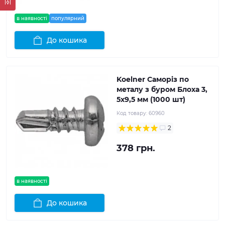
в наявності
популярний
До кошика
Koelner Саморіз по
металу з буром Блоха 3,
5x9,5 мм (1000 шт)
Код товару:
60960
2
378 грн.
в наявності
До кошика