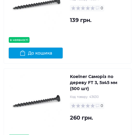
0
139 грн.
в наявності
До кошика
Koelner Саморіз по
дереву FT 3, 5x45 мм
(500 шт)
Код товару:
43630
0
260 грн.