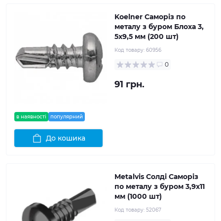
Koelner Саморіз по
металу з буром Блоха 3,
5x9,5 мм (200 шт)
Код товару:
60956
0
91 грн.
в наявності
популярний
До кошика
Metalvis Солді Саморіз
по металу з буром 3,9x11
мм (1000 шт)
Код товару:
52067