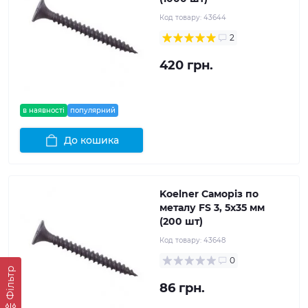
Код товару:
43644
2
420 грн.
в наявності
популярний
До кошика
Koelner Саморіз по
металу FS 3, 5x35 мм
(200 шт)
Код товару:
43648
0
Фільтр
86 грн.