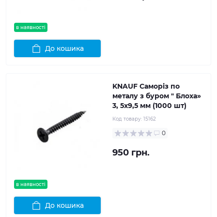
в наявності
До кошика
KNAUF Саморіз по
металу з буром " Блоха»
3, 5x9,5 мм (1000 шт)
Код товару:
15162
0
950 грн.
в наявності
До кошика