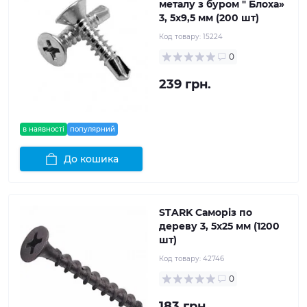
металу з буром " Блоха»
3, 5x9,5 мм (200 шт)
Код товару:
15224
0
239 грн.
в наявності
популярний
До кошика
STARK Саморіз по
дереву 3, 5x25 мм (1200
шт)
Код товару:
42746
0
183 грн.