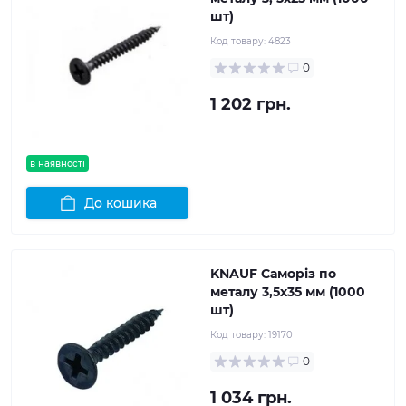
шт)
Код товару:
4823
0
1 202 грн.
в наявності
До кошика
KNAUF Саморіз по
металу 3,5x35 мм (1000
шт)
Код товару:
19170
0
1 034 грн.