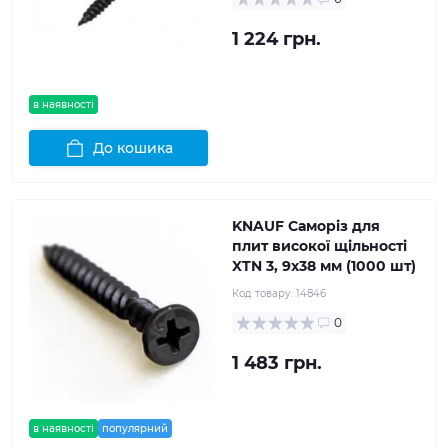
1 224 грн.
в наявності
До кошика
KNAUF Саморіз для
плит високої щільності
XTN 3, 9x38 мм (1000 шт)
Код товару:
14846
0
1 483 грн.
в наявності
популярний