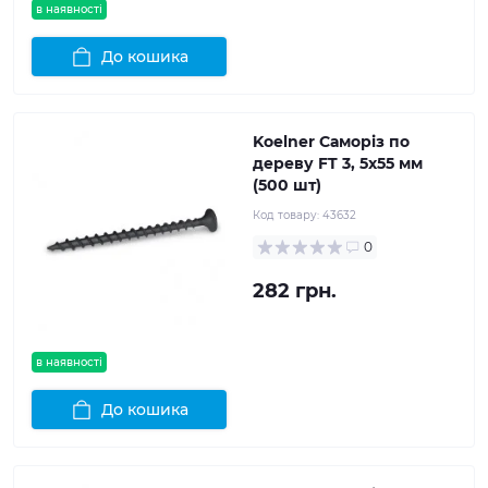
в наявності
До кошика
Koelner Саморіз по
дереву FT 3, 5x55 мм
(500 шт)
Код товару:
43632
0
282 грн.
в наявності
До кошика