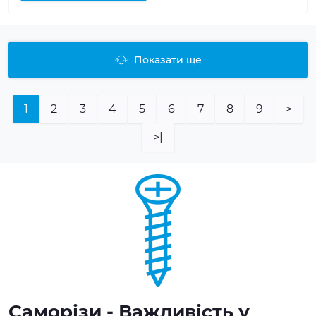
Показати ще
1
2
3
4
5
6
7
8
9
>
>|
Саморізи - Важливість у