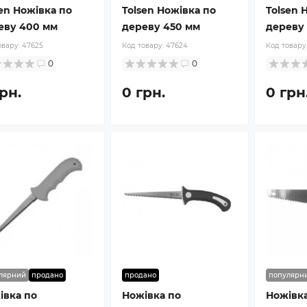
sen Ножівка по
Tolsen Ножівка по
Tolsen 
еву 400 мм
дереву 450 мм
дереву
овару:
47625
Код товару:
47624
Код товару
0
0
рн.
0 грн.
0 грн
лярний
продано
продано
популярн
івка по
Ножівка по
Ножівка