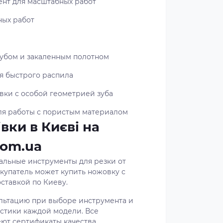
ент для масштабных работ
ных работ
зубом и закаленным полотном
ля быстрого распила
вки с особой геометрией зуба
для работы с пористым материалом
вки в Києві на
com.ua
альные инструменты для резки от
купатель может купить ножовку с
ставкой по Киеву.
льтацию при выборе инструмента и
стики каждой модели. Все
ют сертификаты качества.