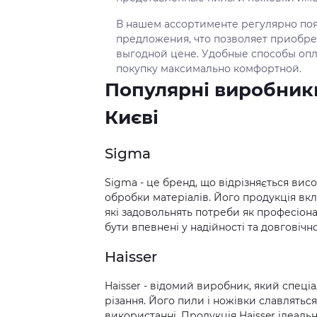
В нашем ассортименте регулярно по
предложения, что позволяет приобре
выгодной цене. Удобные способы оп
покупку максимально комфортной.
Популярні виробники
Києві
Sigma
Sigma - це бренд, що відрізняється висо
обробки матеріалів. Його продукція вк
які задовольнять потреби як професіонал
бути впевнені у надійності та довговічн
Haisser
Haisser - відомий виробник, який спеціа
різання. Його пили і ножівки славлятьс
використанні. Продукція Haisser ідеально