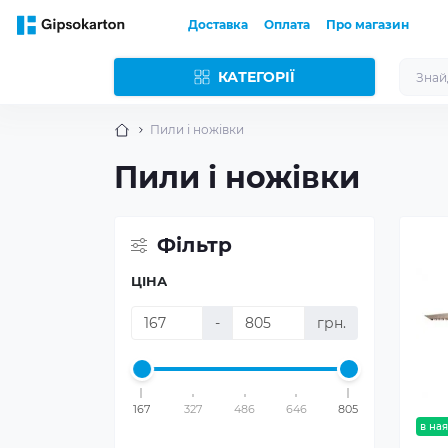
Доставка
Оплата
Про магазин
КАТЕГОРІЇ
Пили і ножівки
Пили і ножівки
Фільтр
ЦІНА
-
грн.
167
327
486
646
805
в ная