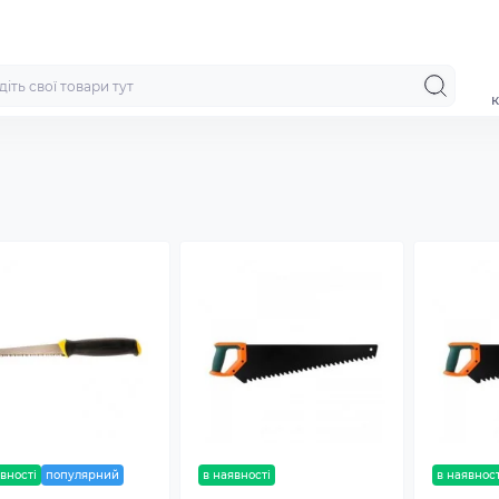
к
вності
популярний
в наявності
в наявност