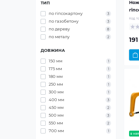
Нож
ТИП
гіп
по гіпсокартону
3
Код т
по газобетону
3
по дереву
8
по металу
2
191
ДОВЖИНА
150 мм
1
175 мм
1
180 мм
1
250 мм
1
300 мм
1
400 мм
3
450 мм
2
500 мм
3
550 мм
2
700 мм
1
в ная