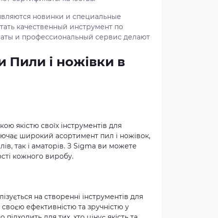
являются новинки и специальные
тать качественный инструмент по
латы и профессиональный сервис делают
 Пили і ножівки в
кою якістю своїх інструментів для
лючає широкий асортимент пил і ножівок,
ів, так і аматорів. З Sigma ви можете
ості кожного виробу.
лізується на створенні інструментів для
я своєю ефективністю та зручністю у
 підходить для тих, хто цінує якість та