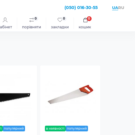
(050) 016-30-55
UA
RU
0
0
0
абінет
порівняти
закладки
кошик
і
популярний
в наявності
популярний