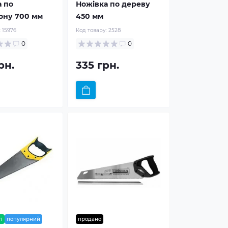
 по
Ножівка по дереву
ону 700 мм
450 мм
:
15976
Код товару:
2528
0
0
рн.
335 грн.
і
популярний
продано