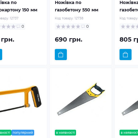
івка по
Ножівка по
Ножівка
сокартону 150 мм
газобетону 550 мм
газобет
овару:
12737
Код товару:
12738
Код товару
0
0
 грн.
690 грн.
805 г
вності
популярний
в наявності
в наявност