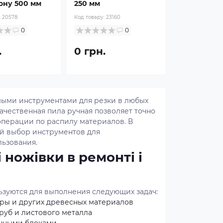
ону 500 мм
250 мм
:
20578
Код товару:
23160
0
0
.
0 грн.
ыми инструментами для резки в любых
ачественная пила ручная позволяет точно
перации по распилу материалов. В
й выбор инструментов для
ьзования.
 ножівки в ремонті і
зуются для выполнения следующих задач:
еры и других древесных материалов
руб и листового металла