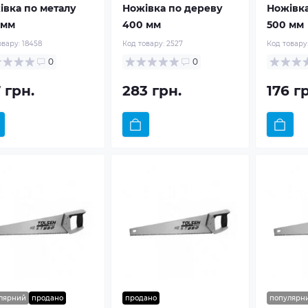
івка по металу
Ножівка по дереву
Ножівка
 мм
400 мм
500 мм
овару:
18458
Код товару:
2527
Код товару
0
0
 грн.
283 грн.
176 г
лярний
продано
продано
популярн