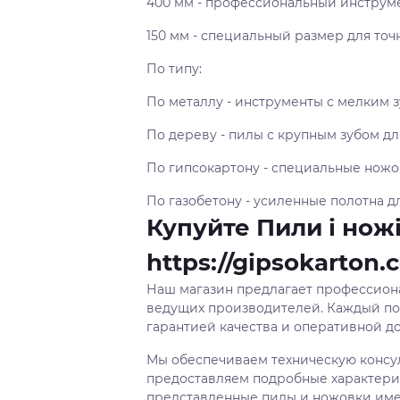
400 мм - профессиональный инструм
150 мм - специальный размер для точ
По типу:
По металлу - инструменты с мелким 
По дереву - пилы с крупным зубом д
По гипсокартону - специальные ножо
По газобетону - усиленные полотна 
Купуйте Пили і ножі
https://gipsokarton.
Наш магазин предлагает профессион
ведущих производителей. Каждый по
гарантией качества и оперативной до
Мы обеспечиваем техническую консу
предоставляем подробные характери
представленные пилы и ножовки име