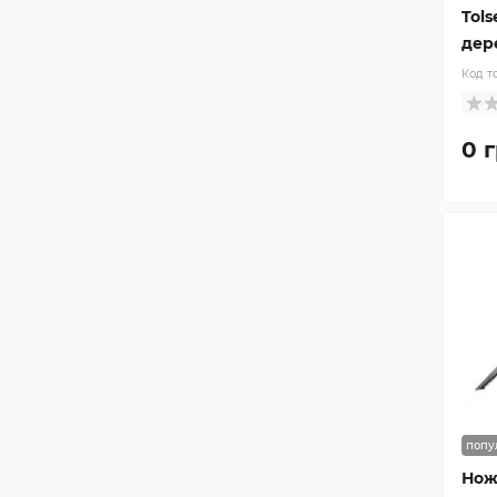
Tol
дер
Код т
0 г
попу
Нож