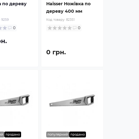
 по дереву
Haisser Ножівка по
дереву 400 мм
:
9259
Код товару:
82351
0
0
рн.
0 грн.
ий
продано
популярний
продано