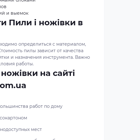
онными блоками
лов
ий и выемок
и Пили і ножівки в
бходимо определиться с материалом,
тоимость пилы зависит от качества
ятки и назначения инструмента. Важно
словия работы.
 ножівки на сайті
com.ua
большинства работ по дому
псокартоном
днодоступных мест