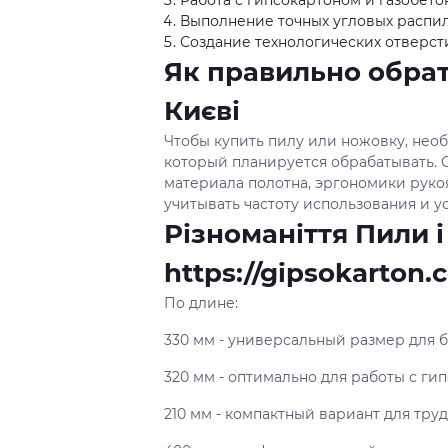
Работа с гипсокартоном и газобет
Выполнение точных угловых распи
Создание технологических отверст
Як правильно обрат
Києві
Чтобы купить пилу или ножовку, нео
который планируется обрабатывать. С
материала полотна, эргономики руко
учитывать частоту использования и у
Різноманіття Пили і
https://gipsokarton.
По длине:
330 мм - универсальный размер для 
320 мм - оптимально для работы с ги
210 мм - компактный вариант для тру