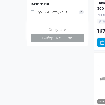
Нож
КАТЕГОРІЯ
300
Ручний інструмент
15
Код т
Скасувати
167
Виберіть фільтри
попу