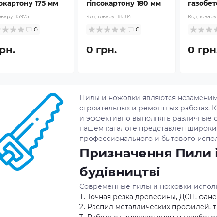
окартону 175 мм
гіпсокартону 180 мм
газобет
овару:
15975
Код товару:
18384
Код товару
0
0
рн.
0 грн.
0 грн
Пилы и ножовки являются незаменим
строительных и ремонтных работах. К
и эффективно выполнять различные о
нашем каталоге представлен широки
профессионального и бытового испол
Призначення Пили і
будівництві
Современные пилы и ножовки исполь
Точная резка древесины, ДСП, фан
Распил металлических профилей, т