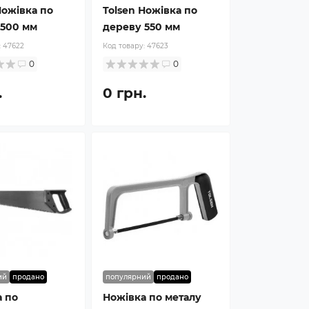
Ножівка по
Tolsen Ножівка по
 500 мм
дереву 550 мм
:
47622
Код товару:
47623
0
0
.
0 грн.
ий
продано
популярний
продано
 по
Ножівка по металу