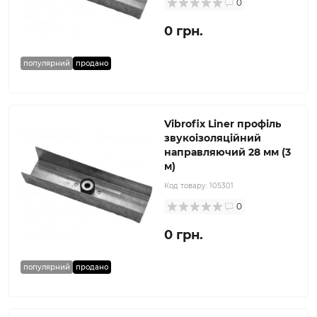
0
0 грн.
популярний
продано
Vibrofix Liner профіль
звукоізоляційний
направляючий 28 мм (3
м)
Код товару:
105301
0
0 грн.
популярний
продано