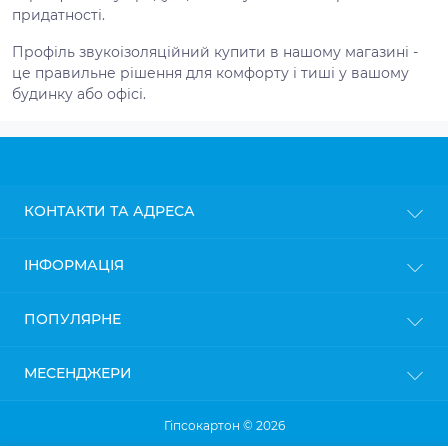
придатності.
Профіль звукоізоляційний купити в нашому магазині -
це правильне рішення для комфорту і тиші у вашому
будинку або офісі.
КОНТАКТИ ТА АДРЕСА
м. Київ
ІНФОРМАЦІЯ
info@gipsokarton.com.ua
Блог
ПОПУЛЯРНЕ
Пн-Пт: з 9до 18
Доставка
Сб: з 10 до 17
Оплата
Нд: з 11 до 16
Гіпсокартон
МЕСЕНДЖЕРИ
Політика конфіденційності
Профіль для гіпсокартону
Гарантія та повернення
Кріплення для профілів
Telegram
Гіпсокартон © 2026
Viber