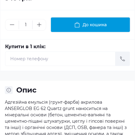
До кошика
Купити в 1 клік:
Опис
Адгезійна емульсія (грунт-фарба) акрилова
ANSERGLOB EG 62 Quartz grunt наноситься на
мінеральні основи (бетон, цементно-вапняні та
цементно-піщані штукатурки, цеглу і гіпсові поверхні
та інші) і органічні основи (ДСП, OSB, фанера та інші) з
метою збільшення адгезії, зміцнення основи, а також