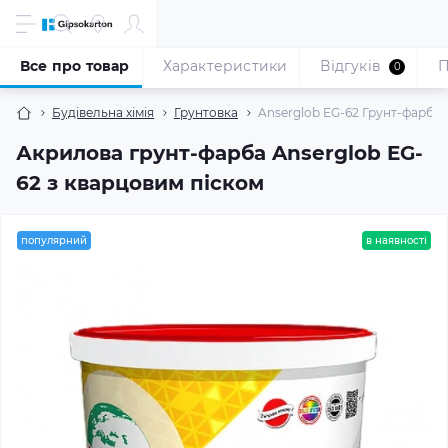
Все про товар
Характеристики
Відгуків
П
0
Будівельна хімія
Грунтовка
Anserglob EG-62 Грунт-фарба ак
Акрилова грунт-фарба Anserglob EG-
62 з кварцовим піском
популярний
в наявності