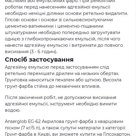
масляних або емульсійних фарб. При ремонтних
роботах перед нанесенням адгезійної емульсії
необхідно неміцні ділянки основи ретельно видалити.
Гіпсові основи і основи зі сильновсмоктуючими
цементно-вапняними і цементно-піщаними
штукатурками необхідно попередньо загрунтувати
однією з глибокопроникаючих емульсій, після чого
нанести адгезійну емульсію і витримати до повного
висихання (3 - 6 годин).
Спосіб застосування
Адгезійну емульсію перед застосуванням слід
ретельно перемішати дрилем на низьких обертах.
Грунтовка наноситься пензлем або щіткою. Висохла
грунт-фарба стійка до механічних впливів.
Після закінчення робіт, не допускаючи висихання
адгезійної емульсії, інструмент необхідно вимити
водою.
Anserglob EG-62 Акрилова грунт-фарба з кварцовим
піском (7 кг/5 л), а також супутні матеріали з категорії
Грунт-фарба в Києві, ви зможете купити на Гіпсокартон.