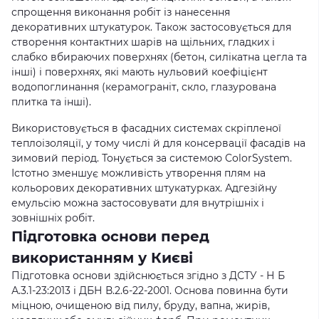
спрощення виконання робіт із нанесення
декоративних штукатурок. Також застосовується для
створення контактних шарів на щільних, гладких і
слабко вбираючих поверхнях (бетон, силікатна цегла та
інші) і поверхнях, які мають нульовий коефіцієнт
водопоглинання (керамограніт, скло, глазурована
плитка та інші).
Використовується в фасадних системах скріпленої
теплоізоляції, у тому числі й для консервації фасадів на
зимовий період. Тонується за системою ColorSystem.
Істотно зменшує можливість утворення плям на
кольорових декоративних штукатурках. Адгезійну
емульсію можна застосовувати для внутрішніх і
зовнішніх робіт.
Підготовка основи перед
використанням у Києві
Підготовка основи здійснюється згідно з ДСТУ - Н Б
А.3.1-23:2013 і ДБН В.2.6-22-2001. Основа повинна бути
міцною, очищеною від пилу, бруду, вапна, жирів,