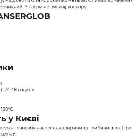
у, міді, свинцю та корозійних металів. Стійкий до миючих
проникний. З часом не змінює кольору.
 ANSERGLOB
ики
ни
): 24-48 години
+180°С
ь у Києві
оверхні, способу нанесення, ширини та глибини шва. При
 мл/м.п.