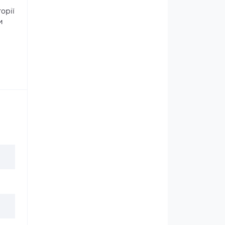
орії
и