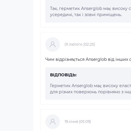
Так, герметик Anserglob має високу 
усередині, так і зовні приміщень.
01 лютого (02:25)
Чим відрізняється Anserglob від інших
ВІДПОВІДЬ:
Герметик Anserglob має високу еласт
для різних поверхонь порівняно з і
19 cічня (05:09)