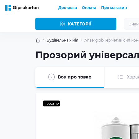
Доставка
Оплата
Про магазин
КАТЕГОРІЇ
Будівельна хімія
Anserglob Герметик силіко
Прозорий універсал
Все про товар
Хара
продано