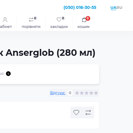
(050) 016-30-55
UA
RU
0
0
0
абінет
порівняти
закладки
кошик
 Anserglob (280 мл)
ня
4
Відгуки:
0