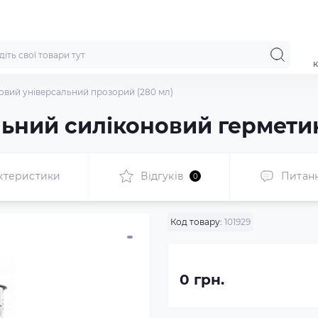
к
новий універсальний прозорий (280 мл)
ьний силіконовий герметик
ктеристики
Відгуків
Питан
0
Код товару:
101929
0 грн.