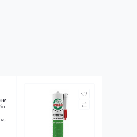
ння
іт.
ла,