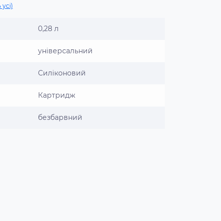
 усі)
0,28 л
універсальний
Силіконовий
Картридж
безбарвний