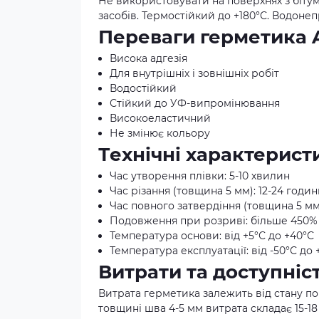
Не використовувати на поверхнях з бітум
засобів. Термостійкий до +180°С. Водоне
Переваги герметика
Висока адгезія
Для внутрішніх і зовнішніх робіт
Водостійкий
Стійкий до УФ-випромінювання
Високоеластичний
Не змінює кольору
Технічні характерист
Час утворення плівки: 5-10 хвилин
Час різання (товщина 5 мм): 12-24 годи
Час повного затвердіння (товщина 5 мм
Подовження при розриві: більше 450%
Температура основи: від +5°С до +40°С
Температура експлуатації: від -50°С до 
Витрати та доступніст
Витрата герметика залежить від стану п
товщині шва 4-5 мм витрата складає 15-18