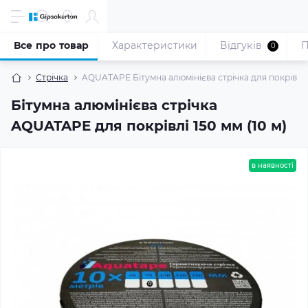
Все про товар
Характеристики
Відгуків
П
0
Стрічка
AQUATAPE Бітумна алюмінієва стрічка для покрівлі 1
Бітумна алюмінієва стрічка
AQUATAPE для покрівлі 150 мм (10 м)
в наявності