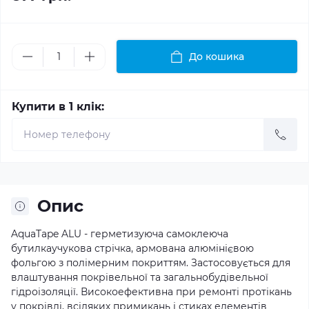
До кошика
Купити в 1 клік:
Опис
AquaTape ALU - герметизуюча самоклеюча
бутилкаучукова стрічка, армована алюмінієвою
фольгою з полімерним покриттям. Застосовується для
влаштування покрівельної та загальнобудівельної
гідроізоляції. Високоефективна при ремонті протікань
у покрівлі, всіляких примикань і стиках елементів