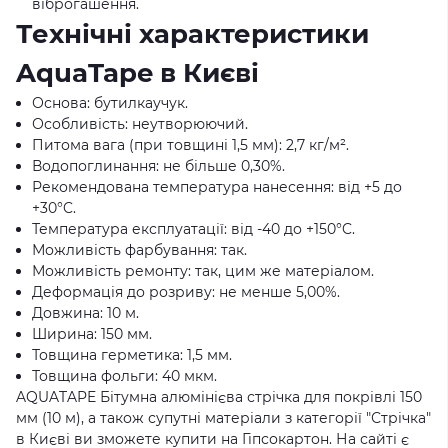
віброгашення.
Технічні характеристики
AquaTape в Києві
Основа: бутилкаучук.
Особливість: неутворюючий.
Питома вага (при товщині 1,5 мм): 2,7 кг/м².
Водопоглинання: не більше 0,30%.
Рекомендована температура нанесення: від +5 до
+30°C.
Температура експлуатації: від -40 до +150°C.
Можливість фарбування: так.
Можливість ремонту: так, цим же матеріалом.
Деформація до розриву: не менше 5,00%.
Довжина: 10 м.
Ширина: 150 мм.
Товщина герметика: 1,5 мм.
Товщина фольги: 40 мкм.
AQUATAPE Бітумна алюмінієва стрічка для покрівлі 150
мм (10 м), а також супутні матеріали з категорії "Стрічка"
в Києві ви зможете купити на Гіпсокартон. На сайті є