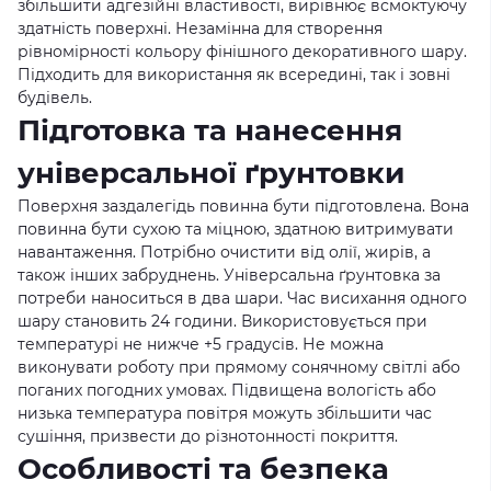
збільшити адгезійні властивості, вирівнює всмоктуючу
здатність поверхні. Незамінна для створення
рівномірності кольору фінішного декоративного шару.
Підходить для використання як всередині, так і зовні
будівель.
Підготовка та нанесення
універсальної ґрунтовки
Поверхня заздалегідь повинна бути підготовлена. Вона
повинна бути сухою та міцною, здатною витримувати
навантаження. Потрібно очистити від олії, жирів, а
також інших забруднень. Універсальна ґрунтовка за
потреби наноситься в два шари. Час висихання одного
шару становить 24 години. Використовується при
температурі не нижче +5 градусів. Не можна
виконувати роботу при прямому сонячному світлі або
поганих погодних умовах. Підвищена вологість або
низька температура повітря можуть збільшити час
сушіння, призвести до різнотонності покриття.
Особливості та безпека