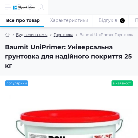
Все про товар
Характеристики
Відгуків
П
0
Будівельна хімія
Грунтовка
Baumit UniPrimer Грунтовка ун
Baumit UniPrimer: Універсальна
грунтовка для надійного покриття 25
кг
популярний
в наявності