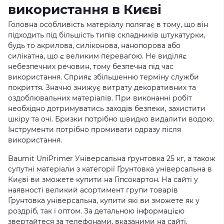
використання в Києві
Головна особливість матеріалу полягає в тому, що він
підходить під більшість типів складників штукатурки,
будь то акрилова, силіконова, нанопорова або
силікатна, що є великим перевагою. Не виділяє
небезпечних речовин, тому безпечна під час
використання. Сприяє збільшенню терміну служби
покриття. Значно знижує витрату декоративних та
оздоблювальних матеріалів. При виконанні робіт
необхідно дотримуватись заходів безпеки, захистити
шкіру та очі. Бризки потрібно швидко видалити водою.
Інструменти потрібно промивати одразу після
використання.
Baumit UniPrimer Універсальна ґрунтовка 25 кг, а також
супутні матеріали з категорії Ґрунтовка універсальна в
Києві ви зможете купити на Гіпсокартон. На сайті у
наявності великий асортимент групи товарів
Ґрунтовка універсальна, купити які ви зможете як у
роздріб, так і оптом. За детальною інформацією
звертайтеся за телефонами, вказаними на сайті.