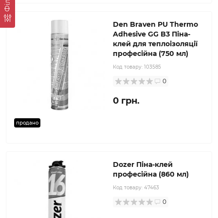
Den Braven PU Thermo
Adhesive GG B3 Піна-
клей для теплоізоляції
професійна (750 мл)
Код товару:
103585
0
0 грн.
продано
Dozer Піна-клей
професійна (860 мл)
Код товару:
47463
0