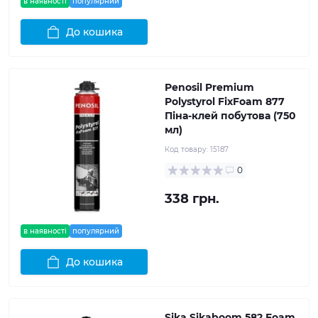
в наявності
популярний
До кошика
Penosil Premium
Polystyrol FixFoam 877
Піна-клей побутова (750
мл)
Код товару:
15187
0
338 грн.
в наявності
популярний
До кошика
Sika Sikaboom 582 Foam