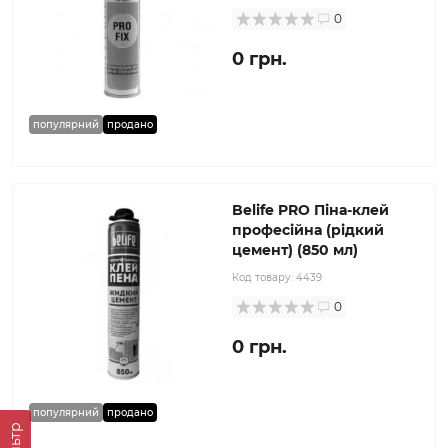
0
0 грн.
популярний
продано
Belife PRO Піна-клей
професійна (рідкий
цемент) (850 мл)
Код товару:
4439
0
0 грн.
популярний
продано
Фільтр