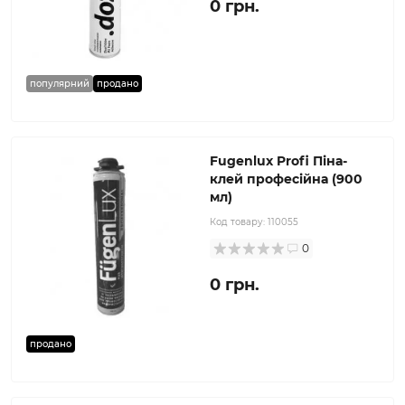
0 грн.
популярний
продано
Fugenlux Profi Піна-
клей професійна (900
мл)
Код товару:
110055
0
0 грн.
продано