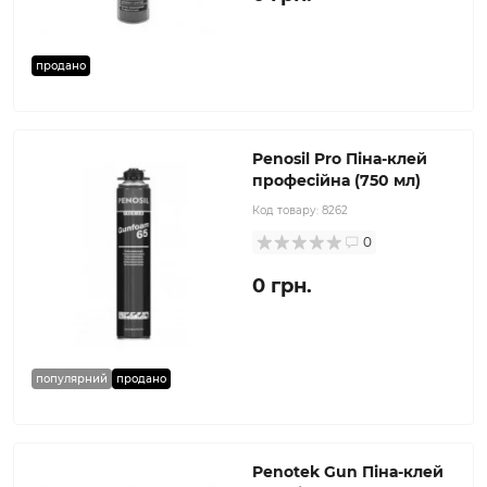
продано
Penosil Pro Піна-клей
професійна (750 мл)
Код товару:
8262
0
0 грн.
популярний
продано
Penotek Gun Піна-клей