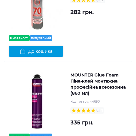
282 грн.
в наявності
популярний
До кошика
MOUNTER Glue Foam
Піна-клей монтажна
професійна всесезонна
(860 мл)
Код товару:
44690
1
335 грн.