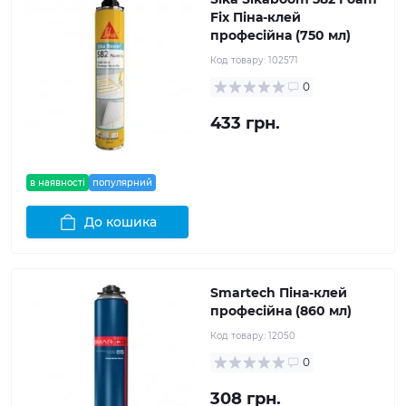
Fix Піна-клей
професійна (750 мл)
Код товару:
102571
0
433 грн.
в наявності
популярний
До кошика
Smartech Піна-клей
професійна (860 мл)
Код товару:
12050
0
308 грн.