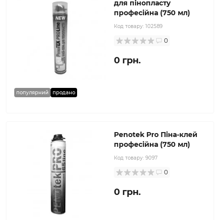
для пінопласту
професійна (750 мл)
Код товару:
102589
0
0 грн.
популярний
продано
Penotek Pro Піна-клей
професійна (750 мл)
Код товару:
9097
0
0 грн.