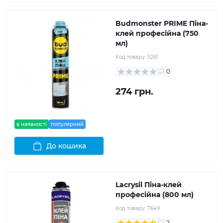
Budmonster PRIME Піна-
клей професійна (750
мл)
Код товару:
5261
0
274 грн.
в наявності
популярний
До кошика
Lacrysil Піна-клей
професійна (800 мл)
Код товару:
7649
2