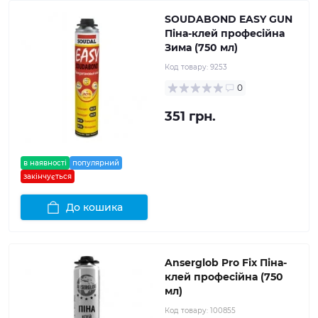
SOUDABOND EASY GUN
Піна-клей професійна
Зима (750 мл)
Код товару:
9253
0
351 грн.
в наявності
популярний
закінчується
До кошика
Anserglob Pro Fix Піна-
клей професійна (750
мл)
Код товару:
100855