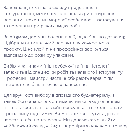
Залежно від хімічного складу представлені
поліуретанові, метилцелюлозні та акрил-стиролові
варіанти. Кожен тип має свої особливості застосування
та переваги при різних видах робіт.
За об'ємом доступні балони від 0,1 л до 4 л, що дозволяє
підібрати оптимальний варіант для конкретного
проекту. Ціна клей-піни професійної варіюється
відповідно до розміру упаковки.
Вибір між типами "під трубочку" та "під пістолет"
залежить від специфіки робіт та наявного інструменту.
Професійні майстри частіше обирають варіант під
пістолет для більш точного нанесення.
Для зручності вибору відповідного будматеріалу, а
також його аналогів з оптимальним співвідношенням
ціни та якості, наші онлайн-консультанти готові надати
професійну підтримку. Ви можете звернутися до нас
через чат або по телефону. Ми допоможемо знайти
найближчий склад у Києві, перевіримо наявність товару