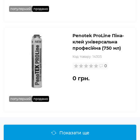
популярний
продано
Penotek ProLine Піна-
клей універсальна
професійна (750 мл)
Код товару:
14305
0
0 грн.
популярний
продано
Показати ще