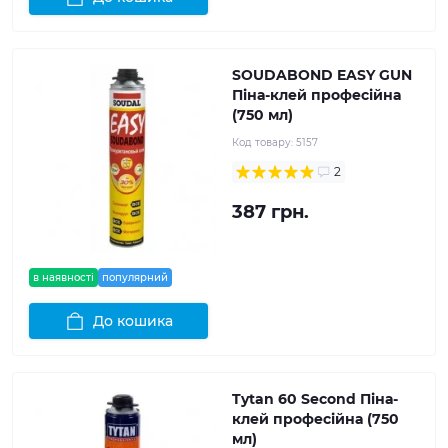
SOUDABOND EASY GUN
Піна-клей професійна
(750 мл)
Код товару:
5157
2
387 грн.
в наявності
популярний
До кошика
Tytan 60 Second Піна-
клей професійна (750
мл)