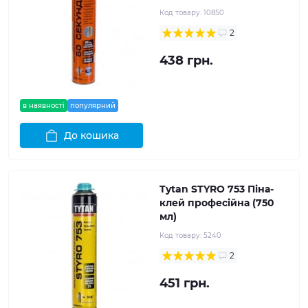
Код товару:
10850
2
438 грн.
в наявності
популярний
До кошика
Tytan STYRO 753 Піна-
клей професійна (750
мл)
Код товару:
5240
2
451 грн.