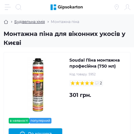
Будівельна хімія
Монтажна піна
Монтажна піна для віконних укосів у
Києві
Soudal Піна монтажна
професійна (750 мл)
Код товару:
5952
2
301 грн.
в наявності
популярний
До кошика