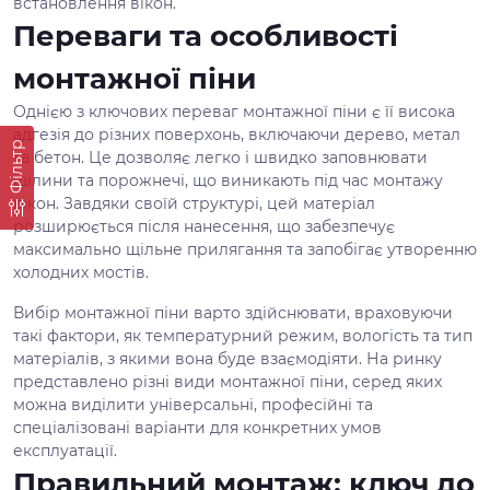
встановлення вікон.
Переваги та особливості
монтажної піни
Однією з ключових переваг монтажної піни є її висока
адгезія до різних поверхонь, включаючи дерево, метал
Фільтр
та бетон. Це дозволяє легко і швидко заповнювати
щілини та порожнечі, що виникають під час монтажу
вікон. Завдяки своїй структурі, цей матеріал
розширюється після нанесення, що забезпечує
максимально щільне прилягання та запобігає утворенню
холодних мостів.
Вибір монтажної піни варто здійснювати, враховуючи
такі фактори, як температурний режим, вологість та тип
матеріалів, з якими вона буде взаємодіяти. На ринку
представлено різні види монтажної піни, серед яких
можна виділити універсальні, професійні та
спеціалізовані варіанти для конкретних умов
експлуатації.
Правильний монтаж: ключ до