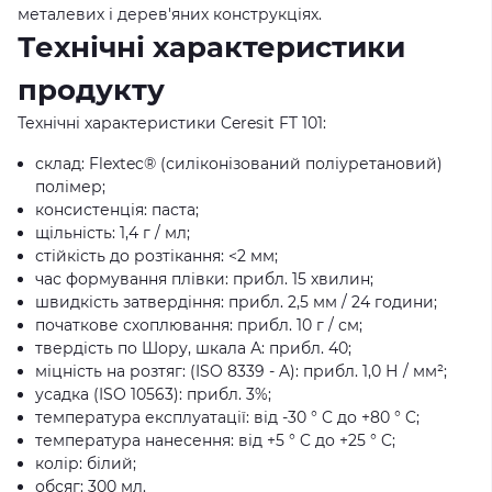
металевих і дерев'яних конструкціях.
Технічні характеристики
продукту
Технічні характеристики Ceresit FT 101:
склад: Flextec® (силіконізований поліуретановий)
полімер;
консистенція: паста;
щільність: 1,4 г / мл;
стійкість до розтікання: <2 мм;
час формування плівки: прибл. 15 хвилин;
швидкість затвердіння: прибл. 2,5 мм / 24 години;
початкове схоплювання: прибл. 10 г / см;
твердість по Шору, шкала А: прибл. 40;
міцність на розтяг: (ISO 8339 - A): прибл. 1,0 Н / мм²;
усадка (ISO 10563): прибл. 3%;
температура експлуатації: від -30 ° C до +80 ° C;
температура нанесення: від +5 ° C до +25 ° C;
колір: білий;
обсяг: 300 мл.