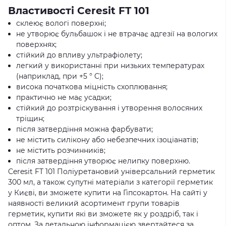
Властивості Ceresit FT 101
склеює вологі поверхні;
не утворює бульбашок і не втрачає адгезії на вологих
поверхнях;
стійкий до впливу ультрафіолету;
легкий у використанні при низьких температурах
(наприклад, при +5 ° C);
висока початкова міцність схоплювання;
практично не має усадки;
стійкий до розтріскування і утворення волосяних
тріщин;
після затвердіння можна фарбувати;
не містить силікону або небезпечних ізоціанатів;
не містить розчинників;
після затвердіння утворює нелипку поверхню.
Ceresit FT 101 Поліуретановий універсальний герметик
300 мл, а також супутні матеріали з категорії герметик
у Києві, ви зможете купити на Гіпсокартон. На сайті у
наявності великий асортимент групи товарів
герметик, купити які ви зможете як у роздріб, так і
оптом. За детальною інформацією звертайтеся за