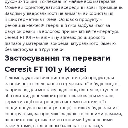
рухомих тріщин і склеювання майже всіх матеріалів.
Може використовуватися всередині і зовні приміщень.
Завдяки універсальності не вимагає використання
інших герметиків і клеїв. Основою продукту є
речовина Flextec®, твердіння якої відбувається за
рахунок реакції з вологою при кімнатній температурі.
Ceresit FT 101 має відмінну адгезію до широкого
діапазону матеріалів, зокрема натурального каменю,
без застосування ґрунтовки.
Застосування та переваги
Ceresit FT 101 у Києві
Рекомендується використовувати цей продукт для
еластичного склеювання і герметизації в будівництві,
наприклад, для монтажу підвіконь, плінтусів, ступенів
або плитки; допоміжних робіт (склеювання металів,
герметизації повітроводів системи вентиляції і
кондиціонування повітря тощо); стиків у будівельних
конструкціях, зазорів між кладкою і віконними рамами,
щільних стиків; стиків між готовими будівельними
елементами, на зовнішніх балконах і терасах, у