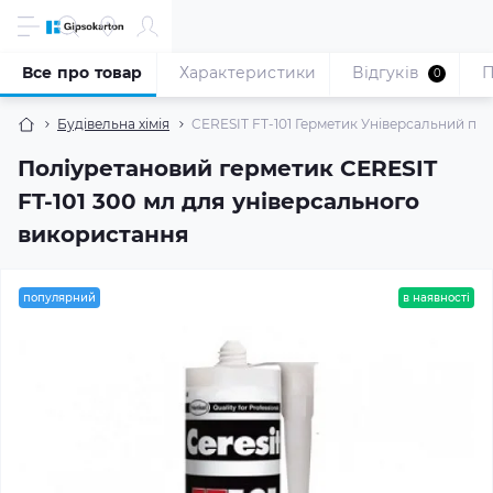
Все про товар
Характеристики
Відгуків
П
0
Будівельна хімія
CERESIT FT-101 Герметик Універсальний пол
Поліуретановий герметик CERESIT
FT-101 300 мл для універсального
використання
популярний
в наявності