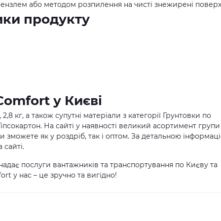
ензлем або методом розпилення на чисті знежирені поверх
ики продукту
omfort у Києві
2,8 кг, а також супутні матеріали з категорії Грунтовки по
Гіпсокартон. На сайті у наявності великий асортимент групи
ви зможете як у роздріб, так і оптом. За детальною інформац
 сайті.
надає послуги вантажників та транспортування по Києву та
rt у нас – це зручно та вигідно!