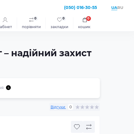
(050) 016-30-55
UA
RU
0
0
0
абінет
порівняти
закладки
кошик
г – надійний захист
ня
4
Відгуки:
0