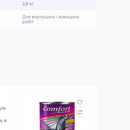
2,8 кг
Для внутрішніх і зовнішніх
робіт
для
, а