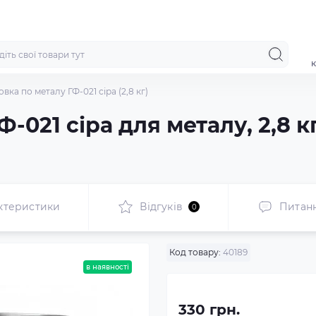
к
вка по металу ГФ-021 сіра (2,8 кг)
-021 сіра для металу, 2,8 к
ктеристики
Відгуків
Питан
0
Код товару:
40189
в наявності
330 грн.