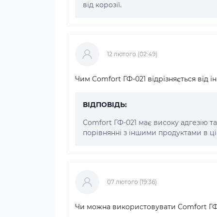
від корозії.
12 лютого (02:49)
Чим Comfort ГФ-021 відрізняється від 
ВІДПОВІДЬ:
Comfort ГФ-021 має високу адгезію т
порівнянні з іншими продуктами в цій
07 лютого (19:36)
Чи можна використовувати Comfort ГФ