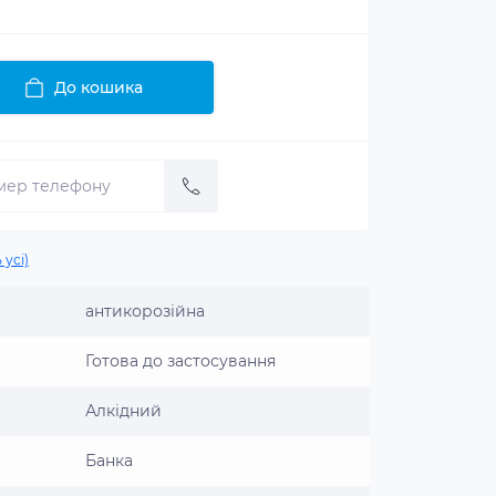
До кошика
 усі)
антикорозійна
Готова до застосування
Алкідний
Банка