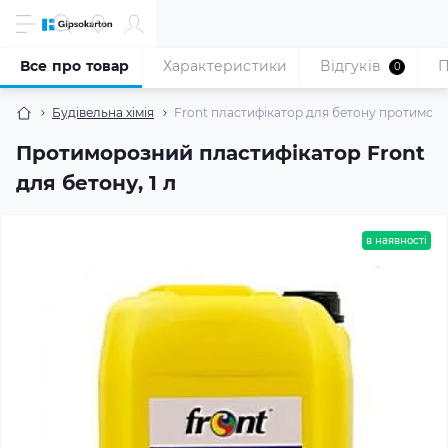
Все про товар
Характеристики
Відгуків
П
0
Будівельна хімія
Front пластифікатор для бетону протимороз
Протиморозний пластифікатор Front
для бетону, 1 л
в наявності