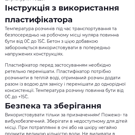
Інструкція з використання
пластифікатора
Температура розчинів під час транспортування та
безпосередньо на робочому місці муляра повинна
бути від 0˚С до 15˚С. Бетон з цією добавкою
забороняється використовувати в попередньо
напружених конструкціях.
Пластифікатор перед застосуванням необхідно
ретельно перемішати. Пластифікатор потрібно
розчинити в теплій воді, отриманий розчин додати
разом із водою для замісу і перемішати до однорідної
консистенції. Температура розчину повинна бути від
0˚С до +15˚С.
Безпека та зберігання
Використовувати тільки за призначенням! Пожежо- та
вибухобезпечний. Зберігати в недоступному для дітей
місці. При потраплянні в очі або на шкіру негайно
промити великою кількістю води. Не виливати в