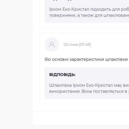
Ірком Еко-Кристал підходить для ро
поверхнями, а також для шпаклювання
02 cічня (07:48)
Які основні характеристики шпаклівки
ВІДПОВІДЬ:
Шпаклівка Ірком Еко-Кристал має висо
використання. Вона поставляється в у