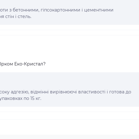
боти з бетонними, гіпсокартонними і цементними
 стін і стель.
 Ірком Еко-Кристал?
ку адгезію, відмінні вирівнюючі властивості і готова до
паковках по 15 кг.