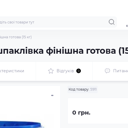
к
шна готова (15 кг)
паклівка фінішна готова (15
ктеристики
Відгуків
Питан
0
Код товару:
5911
0 грн.