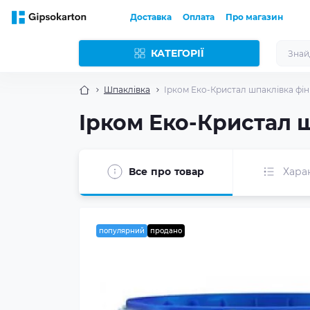
Доставка
Оплата
Про магазин
КАТЕГОРІЇ
Шпаклівка
Ірком Еко-Кристал шпаклівка фіні
Ірком Еко-Кристал ш
Все про товар
Хара
популярний
продано