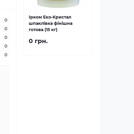
Ірком Еко-Кристал
0
шпаклівка фінішна
0
готова (15 кг)
0
0 грн.
0
0