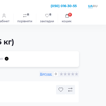
(050) 016-30-55
UA
RU
0
0
0
абінет
порівняти
закладки
кошик
 кг)
ня
4
Відгуки:
0