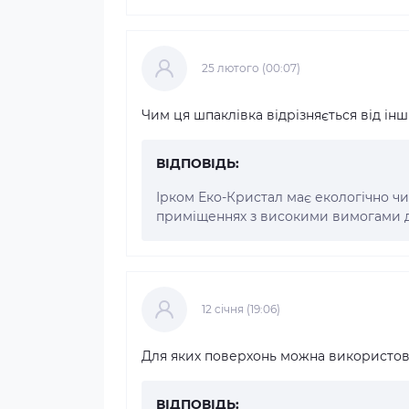
25 лютого (00:07)
Чим ця шпаклівка відрізняється від ін
ВІДПОВІДЬ:
Ірком Еко-Кристал має екологічно чи
приміщеннях з високими вимогами д
12 cічня (19:06)
Для яких поверхонь можна використов
ВІДПОВІДЬ: