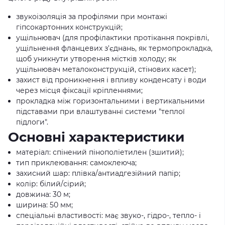
звукоізоляція за профілями при монтажі
гіпсокартонних конструкцій;
ущільнювач (для профілактики протікання покрівлі,
ущільнення фланцевих з'єднань, як термопрокладка,
щоб уникнути утворення містків холоду; як
ущільнювач металоконструкцій, стінових касет);
захист від проникнення і впливу конденсату і води
через місця фіксації кріпленнями;
прокладка між горизонтальними і вертикальними
підставами при влаштуванні системи "теплої
підлоги".
Основні характеристики
матеріал: спінений пінополіетилен (зшитий);
тип приклеювання: самоклеюча;
захисний шар: плівка/антиадгезійний папір;
колір: білий/сірий;
довжина: 30 м;
ширина: 50 мм;
спеціальні властивості: має звуко-, гідро-, тепло- і