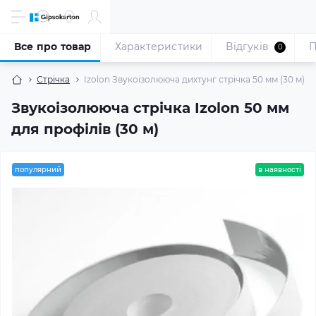
Все про товар
Характеристики
Відгуків
П
0
Стрічка
Izolon Звукоізолююча дихтунг стрічка 50 мм (30 м) д
Звукоізолююча стрічка Izolon 50 мм
для профілів (30 м)
популярний
в наявності