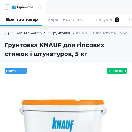
Все про товар
Характеристики
Відгуків
П
0
Будівельна хімія
Грунтовка
KNAUF Grundiermittel Грунтовк
Грунтовка KNAUF для гіпсових
стяжок і штукатурок, 5 кг
популярний
в наявності