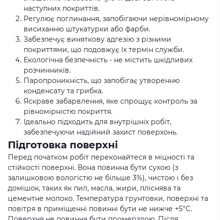
наступних покриттів.
Регулює поглинання, запобігаючи нерівномірному
висиханню штукатурки або фарби.
Забезпечує виняткову адгезію з різними
покриттями, що подовжує їх термін служби.
Екологічна безпечність - не містить шкідливих
розчинників.
Паропроникність, що запобігає утворенню
конденсату та грибка.
Яскраве забарвлення, яке спрощує контроль за
рівномірністю покриття.
Ідеально підходить для внутрішніх робіт,
забезпечуючи надійний захист поверхонь.
Підготовка поверхні
Перед початком робіт переконайтеся в міцності та
стійкості поверхні. Вона повинна бути сухою (з
залишковою вологістю не більше 3%), чистою і без
домішок, таких як пил, масла, жири, пліснява та
цементне молоко. Температура грунтовки, поверхні та
повітря в приміщенні повинні бути не нижче +5°С.
Поверхня не повинна бути промерзлою. Після