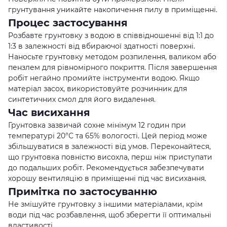
грунтування уникайте накопичення пилу в приміщенні.
Процес застосування
Розбавте грунтовку з водою в співвідношенні від 1:1 до
1:3 в залежності від вбираючої здатності поверхні.
Наносьте грунтовку методом розпилення, валиком або
пензлем для рівномірного покриття. Після завершення
робіт негайно промийте інструменти водою. Якщо
матеріал засох, використовуйте розчинник для
синтетичних смол для його видалення.
Час висихання
Грунтовка зазвичай сохне мінімум 12 годин при
температурі 20°С та 65% вологості. Цей період може
збільшуватися в залежності від умов. Переконайтеся,
що грунтовка повністю висохла, перш ніж приступати
до подальших робіт. Рекомендується забезпечувати
хорошу вентиляцію в приміщенні під час висихання.
Примітка по застосуванню
Не змішуйте грунтовку з іншими матеріалами, крім
води під час розбавлення, щоб зберегти її оптимальні
властивості.