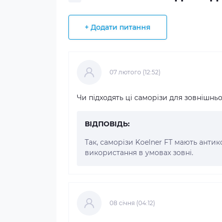
+ Додати питання
07 лютого (12:52)
Чи підходять ці саморізи для зовнішнь
ВІДПОВІДЬ:
Так, саморізи Koelner FT мають анти
використання в умовах зовні.
08 cічня (04:12)