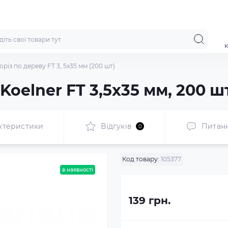
к
різ по дереву FT 3, 5x35 мм (200 шт)
Koelner FT 3,5x35 мм, 200 ш
ктеристики
Відгуків
Питан
0
Код товару:
105377
в наявності
139 грн.