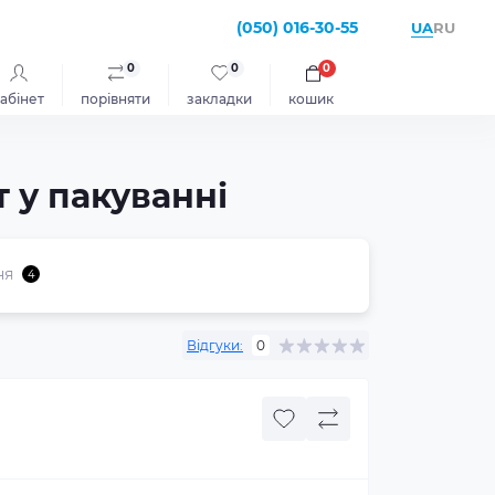
(050) 016-30-55
UA
RU
0
0
0
абінет
порівняти
закладки
кошик
т у пакуванні
ня
4
Відгуки:
0