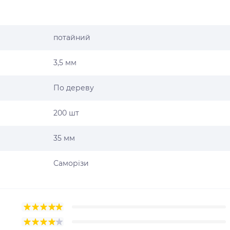
потайний
3,5 мм
По дереву
200 шт
35 мм
Саморізи