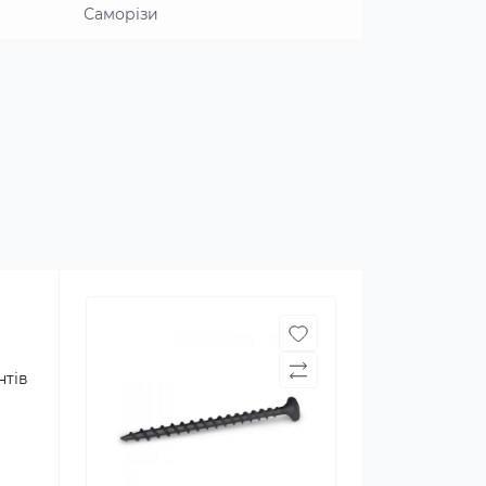
Саморізи
нтів