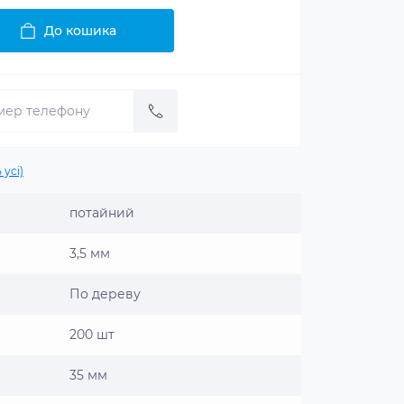
До кошика
 усі)
потайний
3,5 мм
По дереву
200 шт
35 мм