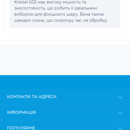
Kreisel 602 має високу міцність та
зносостійкість, що робить її ідеальним
вибором для фінішного шару. Вона також
швидко сохне, що скорочує час на обробку.
КОНТАКТИ ТА АДРЕСА
м. Київ
ІНФОРМАЦІЯ
info@gipsokarton.com.ua
Блог
ПОПУЛЯРНЕ
Пн-Пт: з 9до 18