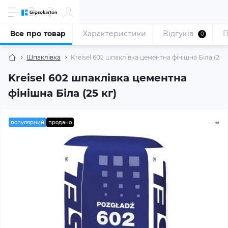
Все про товар
Характеристики
Відгуків
П
0
Шпаклівка
Kreisel 602 шпаклівка цементна фінішна Біла (25 к
Kreisel 602 шпаклівка цементна
фінішна Біла (25 кг)
популярний
продано