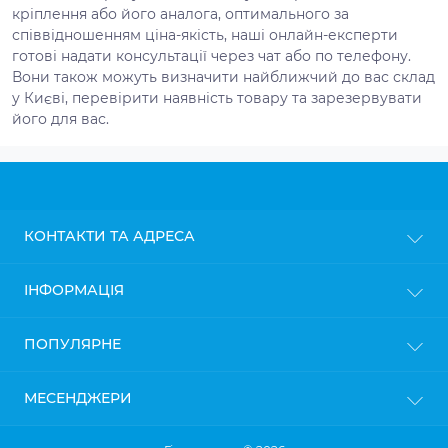
кріплення або його аналога, оптимального за
співвідношенням ціна-якість, наші онлайн-експерти
готові надати консультації через чат або по телефону.
Вони також можуть визначити найближчий до вас склад
у Києві, перевірити наявність товару та зарезервувати
його для вас.
КОНТАКТИ ТА АДРЕСА
м. Київ
ІНФОРМАЦІЯ
info@gipsokarton.com.ua
Блог
ПОПУЛЯРНЕ
Пн-Пт: з 9до 18
Доставка
Сб: з 10 до 17
Оплата
Нд: з 11 до 16
Гіпсокартон
МЕСЕНДЖЕРИ
Політика конфіденційності
Профіль для гіпсокартону
Гарантія та повернення
Кріплення для профілів
Telegram