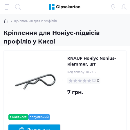
Кріплення для профілів
Кріплення для Ноніус-підвісів
профілів у Києві
KNAUF Ноніус Nonius-
Klammer, шт
Код товару:
103902
0
7 грн.
в наявності
популярний
До кошика