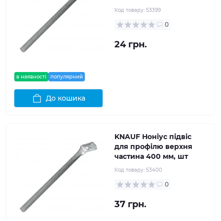
Код товару:
53399
0
24 грн.
в наявності
популярний
До кошика
KNAUF Ноніус підвіс
для профілю верхня
частина 400 мм, шт
Код товару:
53400
0
37 грн.