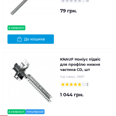
0
79 грн.
в наявності
До кошика
KNAUF Ноніус підвіс
для профілю нижня
частина CD, шт
Код товару:
29697
2
1 044 грн.
в наявності
популярний