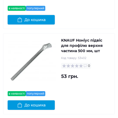
в наявності
популярний
До кошика
KNAUF Ноніус підвіс
для профілю верхня
частина 500 мм, шт
Код товару:
53402
0
53 грн.
в наявності
популярний
До кошика