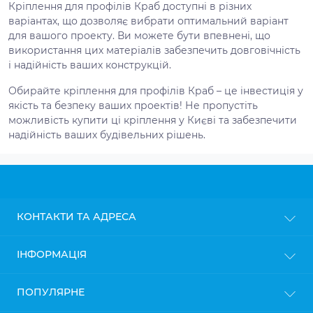
Кріплення для профілів Краб доступні в різних
варіантах, що дозволяє вибрати оптимальний варіант
для вашого проекту. Ви можете бути впевнені, що
використання цих матеріалів забезпечить довговічність
і надійність ваших конструкцій.
Обирайте кріплення для профілів Краб – це інвестиція у
якість та безпеку ваших проектів! Не пропустіть
можливість купити ці кріплення у Києві та забезпечити
надійність ваших будівельних рішень.
КОНТАКТИ ТА АДРЕСА
м. Київ
ІНФОРМАЦІЯ
info@gipsokarton.com.ua
Блог
ПОПУЛЯРНЕ
Пн-Пт: з 9до 18
Доставка
Сб: з 10 до 17