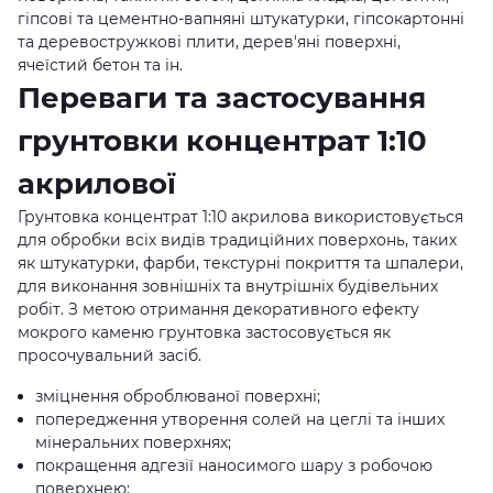
гіпсові та цементно-вапняні штукатурки, гіпсокартонні
та деревостружкові плити, дерев'яні поверхні,
ячеїстий бетон та ін.
Переваги та застосування
грунтовки концентрат 1:10
акрилової
Грунтовка концентрат 1:10 акрилова використовується
для обробки всіх видів традиційних поверхонь, таких
як штукатурки, фарби, текстурні покриття та шпалери,
для виконання зовнішніх та внутрішніх будівельних
робіт. З метою отримання декоративного ефекту
мокрого каменю грунтовка застосовується як
просочувальний засіб.
зміцнення оброблюваної поверхні;
попередження утворення солей на цеглі та інших
мінеральних поверхнях;
покращення адгезії наносимого шару з робочою
поверхнею;