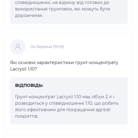
співвідношенні, на відміну від готових до
використання грунтовок, які можуть бути
дорожчими.
04 березня (19:59)
Які основні характеристики грунт-концентрату
Lacrysil 1:10?
ВІДПОВІДЬ:
Грунт-концентрат Lacrysil 1:10 має об'єм 2 л і
розводиться у співвідношенні 1:10, що робить
його ефективним для покращення адгезії
покриттів.