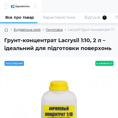
Все про товар
Характеристики
Відгуків
П
0
Будівельна хімія
Грунтовка
Lacrysil Грунт-концентрат 1:10 (
Грунт-концентрат Lacrysil 1:10, 2 л –
ідеальний для підготовки поверхонь
популярний
в наявності