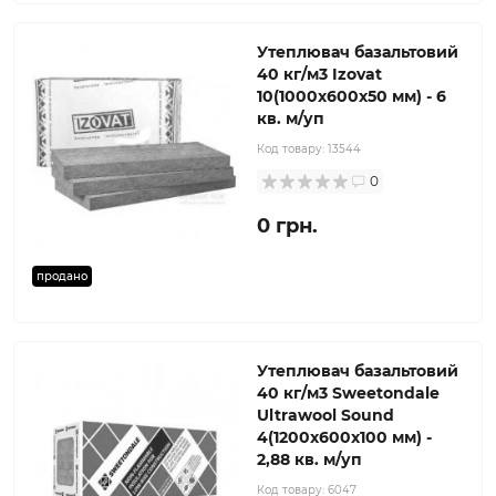
Утеплювач базальтовий
40 кг/м3 Izovat
10(1000x600x50 мм) - 6
кв. м/уп
Код товару:
13544
0
0 грн.
продано
Утеплювач базальтовий
40 кг/м3 Sweetondale
Ultrawool Sound
4(1200x600x100 мм) -
2,88 кв. м/уп
Код товару:
6047