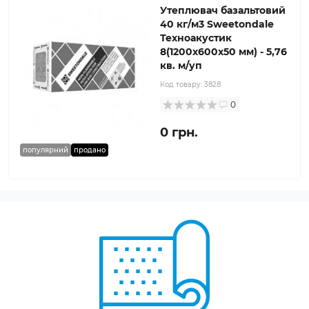
Утеплювач базальтовий
40 кг/м3 Sweetondale
Техноакустик
8(1200x600x50 мм) - 5,76
кв. м/уп
Код товару:
3828
0
0 грн.
популярний
продано