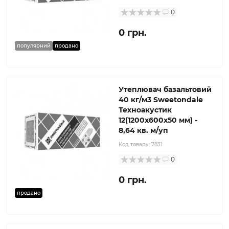
0
0 грн.
популярний
продано
Утеплювач базальтовий
40 кг/м3 Sweetondale
Техноакустик
12(1200x600x50 мм) -
8,64 кв. м/уп
Код товару:
7831
0
0 грн.
продано