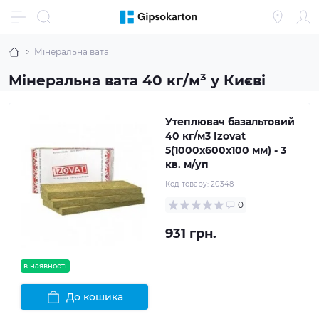
Мінеральна вата
Мінеральна вата 40 кг/м³ у Києві
Утеплювач базальтовий
40 кг/м3 Izovat
5(1000x600x100 мм) - 3
кв. м/уп
Код товару:
20348
0
931 грн.
в наявності
До кошика