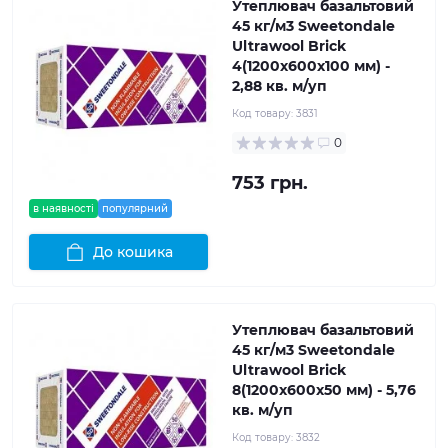
Утеплювач базальтовий
45 кг/м3 Sweetondale
Ultrawool Brick
4(1200x600x100 мм) -
2,88 кв. м/уп
Код товару:
3831
0
753 грн.
в наявності
популярний
До кошика
Утеплювач базальтовий
45 кг/м3 Sweetondale
Ultrawool Brick
8(1200x600x50 мм) - 5,76
кв. м/уп
Код товару:
3832