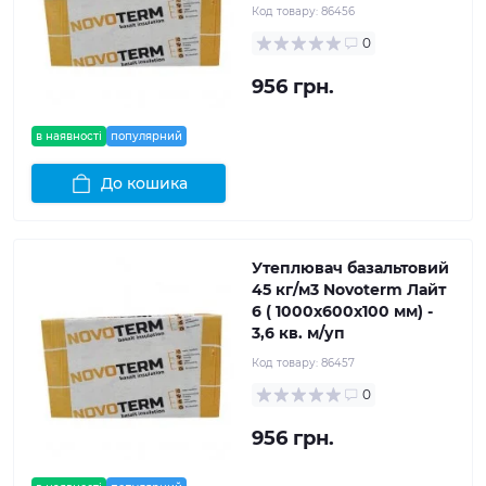
Код товару:
86456
0
956 грн.
в наявності
популярний
До кошика
Утеплювач базальтовий
45 кг/м3 Novoterm Лайт
6 ( 1000x600x100 мм) -
3,6 кв. м/уп
Код товару:
86457
0
956 грн.