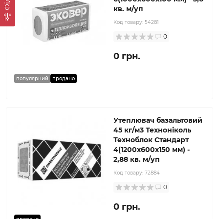
кв. м/уп
Код товару:
54281
0
0 грн.
популярний
продано
Утеплювач базальтовий
45 кг/м3 Техноніколь
Техноблок Стандарт
4(1200x600x150 мм) -
2,88 кв. м/уп
Код товару:
72884
0
0 грн.