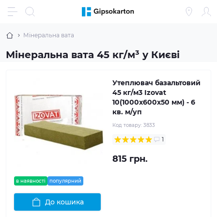
Мінеральна вата
Мінеральна вата 45 кг/м³ у Києві
Утеплювач базальтовий
45 кг/м3 Izovat
10(1000x600x50 мм) - 6
кв. м/уп
Код товару:
3833
1
815 грн.
в наявності
популярний
До кошика