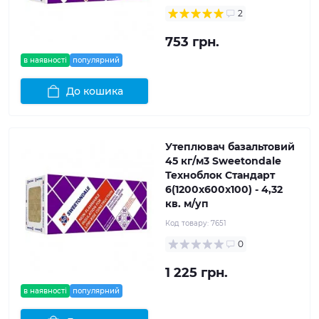
2
753 грн.
в наявності
популярний
До кошика
Утеплювач базальтовий
45 кг/м3 Sweetondale
Техноблок Стандарт
6(1200x600x100) - 4,32
кв. м/уп
Код товару:
7651
0
1 225 грн.
в наявності
популярний