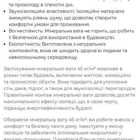
та прохолоду в спекотні дні.
Звукоізоляційні властивості: Ізоляційні матеріали
знижують рівень шуму, що дозволяє створити
комфортні умови для проживання.
Вогнестійкість: Мінеральна вата не горить, що робить
її безпечною для використання в будівництві.
Екологічність: Виготовлена з натуральних
компонентів, вона не шкодить здоров'ю людини та
навколишньому середовищу.
Застосування мінеральної вати 45 кг/м³ можливе в
різних типах будівель, включаючи житлові, комерційні
та промислові об'єкти. Вона підходить для утеплення
стін, дахів, підлог, а також для звукоізоляції перегородок.
Правильний монтаж мінеральної вати дозволяє досягти
максимального ефекту ізоляції, що, в свою чергу,
підвищує енергоефективність будівлі.
Обираючи мінеральну вату 45 кг/м³, ви робите внесок у
комфорт та безпеку свого дому. Інвестуйте у якісну
ізоляцію та забезпечте оптимальний мікроклімат у
вашому приміщенні. Дізнайтеся більше про мінеральну