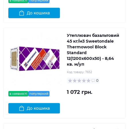
в наявності
популярний
До кошика
Утеплювач базальтовий
45 кг/м3 Sweetondale
Thermowool Block
Standard
12(1200x600x50) - 8,64
кв. м/уп
Код товару:
7652
0
1 072 грн.
в наявності
популярний
До кошика