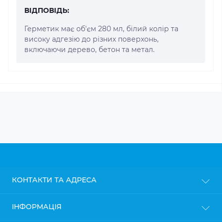
ВІДПОВІДЬ:
Герметик має об'єм 280 мл, білий колір та
високу адгезію до різних поверхонь,
включаючи дерево, бетон та метал.
КОНТАКТИ ТА АДРЕСА
м. Київ
ІНФОРМАЦІЯ
info@gipsokarton.com.ua