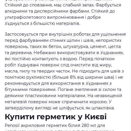
Стійкий до сповзання, має слабкий запах. Фарбується
алкідними та дисперсійними фарбами. Стійкий до
ультрафіолетового випромінювання і добре
з'єднується з більшістю матеріалів.
Застосовується при внутрішніх роботах для ущільнення
перед фарбуванням стінних щілин і швів, непористих
поверхонь, таких як бетон, штукатурка, цемент, цегла
та деревина. Небажано використовувати в з'єднаннях,
які постійно контактують з водою. Перед початком
робіт з'єднувані поверхні слід очистити від жиру,
масла, пилу та твердих часток. Не підходить для швів з
помітною рухливістю (більше 8% від ширини шва) і не
рекомендується для використання в з'єднаннях з
бітумними поверхнями. Погане зчеплення зі склом та
деякими пластиковими матеріалами. На незахищеній
металевій поверхні може спричинити корозію. У
затверділому вигляді не шліфується, як шпаклівка.
Купити герметик у Києві
Penosil акриловий герметик білий 280 мл для