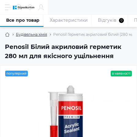
Все про товар
Характеристики
Відгуків
П
0
Будівельна хімія
Penosil Герметик акриловий білий (280 мл)
Penosil Білий акриловий герметик
280 мл для якісного ущільнення
популярний
в наявності