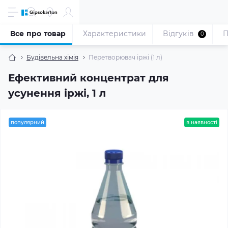
Все про товар
Характеристики
Відгуків
П
0
Будівельна хімія
Перетворювач іржі (1 л)
Ефективний концентрат для
усунення іржі, 1 л
популярний
в наявності