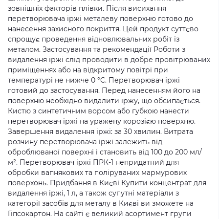
зовнішніх факторів плівки. Після висихання
перетворювача іржі металеву поверхню готово до
нанесення захисного покриття. Цей продукт суттєво
спрощує проведення відновлювальних робіт із
металом. Застосування та рекомендації Роботи з
видалення іржі слід проводити в добре провітрюваних
приміщеннях або на відкритому повітрі при
температурі не нижче 0 °C. Перетворювач іржі
готовий до застосування. Перед нанесенням його на
поверхню необхідно видалити іржу, що обсипається.
Кистю з синтетичним ворсом або губкою нанести
перетворювач іржі на уражену корозією поверхню.
Завершення видалення іржі: за 30 хвилин. Витрата
розчину перетворювача іржі залежить від
оброблюваної поверхні і становить від 100 до 200 мл/
м². Перетворювач іржі ПРК-1 непридатний для
обробки вапнякових та поліруваних мармурових
поверхонь. Придбання в Києві Купити концентрат для
видалення іржі, 1 л, а також супутні матеріали з
категорії засобів для металу в Києві ви зможете на
Гіпсокартон. На сайті є великий асортимент групи