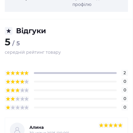
профілю
Відгуки
5
/ 5
середній рейтинг товару
2
0
0
0
0
Алина