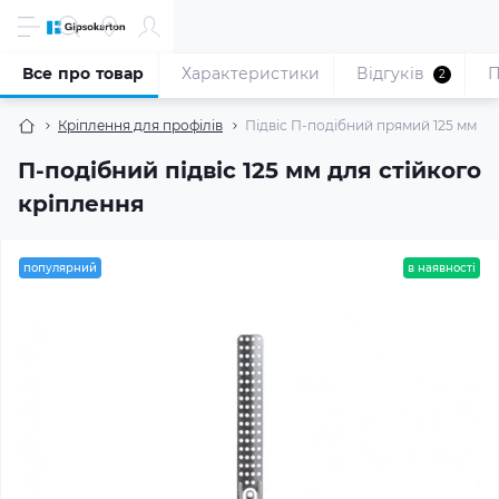
Все про товар
Характеристики
Відгуків
П
2
Кріплення для профілів
Підвіс П-подібний прямий 125 мм
П-подібний підвіс 125 мм для стійкого
кріплення
популярний
в наявності