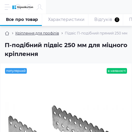
Все про товар
Характеристики
Відгуків
П
0
Кріплення для профілів
Підвіс П-подібний прямий 250 мм (1
П-подібний підвіс 250 мм для міцного
кріплення
популярний
в наявності