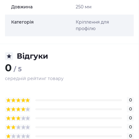
Довжина
250 мм
Категорія
Кріплення для
профілю
Відгуки
0
/ 5
середній рейтинг товару
0
0
0
0
0