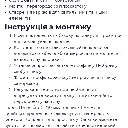
Облицювання стін гіпсокартоном
Монтаж перегородок з гіпсокартону
Створення каркасів для світильників та інших
елементів
Інструкція з монтажу
Розмітка: нанесіть на базову підставу лінії розмітки
для розташування підвісів.
Кріплення до підстави: зафіксуйте підвіси за
допомогою дюбелів або анкеров, що підходять для
вашого типу підстави.
Установка профілю: вставте профіль у П-образну
скобу підвісу.
Фіксація профілю: зафіксуйте профіль до підвісу
саморізами.
Регулювання висоти: при необхідності
відрегулюйте висоту підвісу, підгинаючи його
перфоровану частину.
Підвіс П-подібний 250 мм, товщина 1 мм – для
надійного кріплення, а також супутні матеріали з
категорії Кріплення для профілів у Києві ви зможете
купити на Гіпсокартон. На сайті в наявності великий