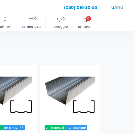
(050) 016-30-55
UA
RU
0
0
0
абінет
порівняти
закладки
кошик
і
популярний
в наявності
популярний