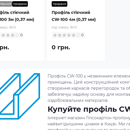
лярний
продано
продано
філь стієчний
Профіль стієчний
00 3м (0,37 мм)
CW-100 4м (0,37 мм)
овару:
8415
Код товару:
8413
0
0
рн.
0 грн.
Профіль CW-100 є незамінним елемент
приміщень. Цей конструкційний комп
створення каркасів перегородок та о
забезпечує надійну основу для монтаж
оздоблювальних матеріалів.
Купуйте профіль CW
Інтернет-магазин Гіпсокартон пропон
найвигіднішими цінами в Києві. Ми г