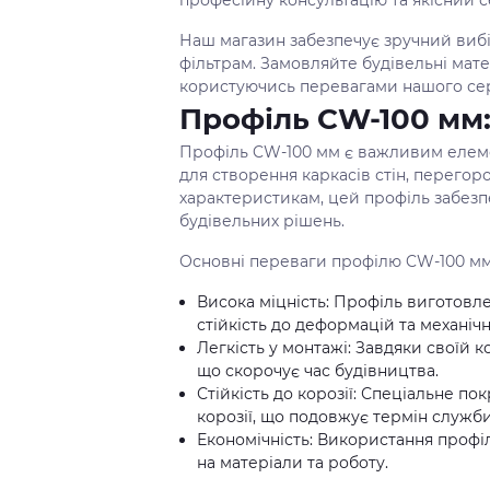
професійну консультацію та якісний с
Наш магазин забезпечує зручний вибі
фільтрам. Замовляйте будівельні мате
користуючись перевагами нашого серв
Профіль CW-100 мм:
Профіль CW-100 мм є важливим елеме
для створення каркасів стін, перегор
характеристикам, цей профіль забезпеч
будівельних рішень.
Основні переваги профілю CW-100 мм
Висока міцність: Профіль виготовлен
стійкість до деформацій та механічн
Легкість у монтажі: Завдяки своїй к
що скорочує час будівництва.
Стійкість до корозії: Спеціальне по
корозії, що подовжує термін служби
Економічність: Використання проф
на матеріали та роботу.