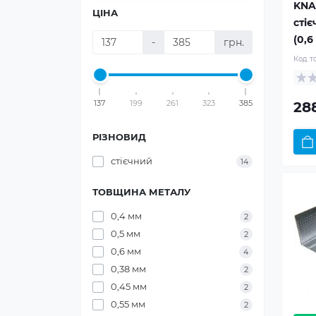
KNA
ЦІНА
сті
(0,6
-
грн.
Код т
137
199
261
323
385
28
РІЗНОВИД
стієчний
14
ТОВЩИНА МЕТАЛУ
0,4 мм
2
0,5 мм
2
0,6 мм
4
0,38 мм
2
0,45 мм
2
0,55 мм
2