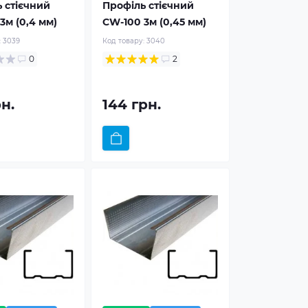
 стієчний
Профіль стієчний
3м (0,4 мм)
CW-100 3м (0,45 мм)
:
3039
Код товару:
3040
0
2
рн.
144 грн.