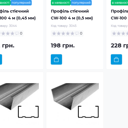
вності
популярний
в наявності
популярний
в наявност
філь стієчний
Профіль стієчний
Профіль
00 4 м (0,45 мм)
CW-100 4 м (0,5 мм)
CW-100 
овару:
3044
Код товару:
3045
Код товару
0
0
 грн.
198 грн.
228 г