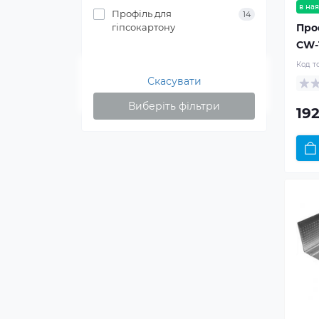
в ная
Профіль для
14
гіпсокартону
Про
CW-1
Код т
Скасувати
Виберіть фільтри
192