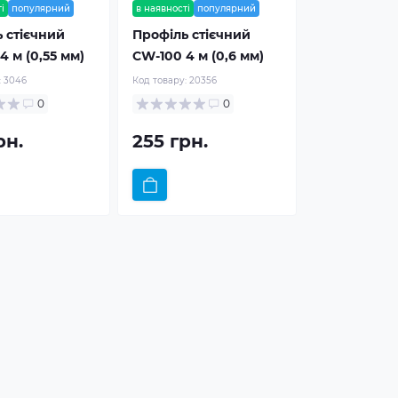
і
популярний
в наявності
популярний
 стієчний
Профіль стієчний
4 м (0,55 мм)
CW-100 4 м (0,6 мм)
:
3046
Код товару:
20356
0
0
рн.
255 грн.