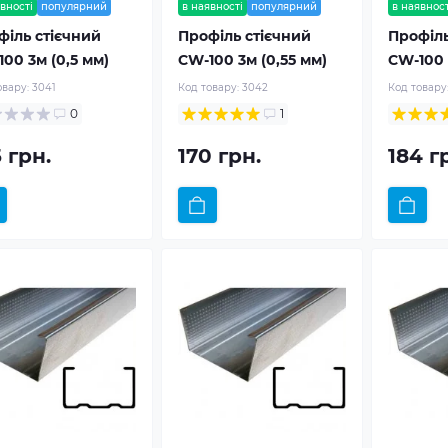
вності
популярний
в наявності
популярний
в наявност
філь стієчний
Профіль стієчний
Профіль
00 3м (0,5 мм)
CW-100 3м (0,55 мм)
CW-100 
овару:
3041
Код товару:
3042
Код товару
0
1
 грн.
170 грн.
184 г