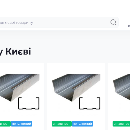
к
у Києві
вності
популярний
в наявності
популярний
в наявност