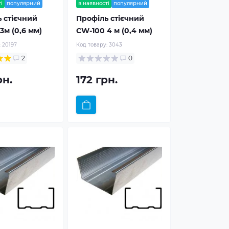
і
популярний
в наявності
популярний
 стієчний
Профіль стієчний
3м (0,6 мм)
CW-100 4 м (0,4 мм)
:
20197
Код товару:
3043
2
0
рн.
172 грн.