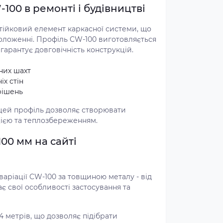
00 в ремонті і будівництві
тійковий елемент каркасної системи, що
оложенні. Профіль CW-100 виготовляється
 гарантує довговічність конструкцій.
них шахт
х стін
рішень
 цей профіль дозволяє створювати
цією та теплозбереженням.
00 мм на сайті
варіації CW-100 за товщиною металу - від
ає свої особливості застосування та
4 метрів, що дозволяє підібрати