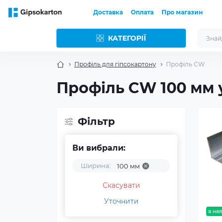
Доставка
Оплата
Про магазин
КАТЕГОРІЇ
Профіль для гіпсокартону
Профіль CW
Профіль CW 100 мм 
Фільтр
Ви вибрали:
Ширина:
100 мм
Скасувати
Уточнити
в ная