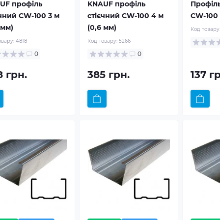
UF профіль
KNAUF профіль
Профіль
єчний CW-100 3 м
стієчний CW-100 4 м
CW-100 
 мм)
(0,6 мм)
Код товару
овару:
4818
Код товару:
5266
0
0
8 грн.
385 грн.
137 г