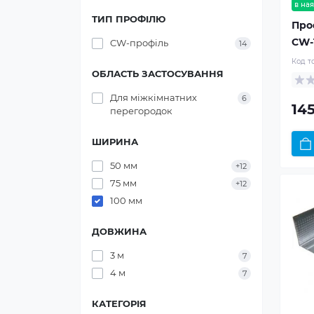
в ная
ТИП ПРОФІЛЮ
Про
CW-1
CW-профіль
14
Код т
ОБЛАСТЬ ЗАСТОСУВАННЯ
Для міжкімнатних
6
145
перегородок
ШИРИНА
50 мм
+12
75 мм
+12
100 мм
ДОВЖИНА
3 м
7
4 м
7
КАТЕГОРІЯ