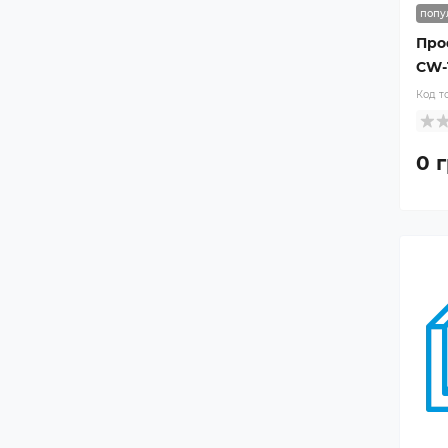
попу
Про
CW-1
Код т
0 г